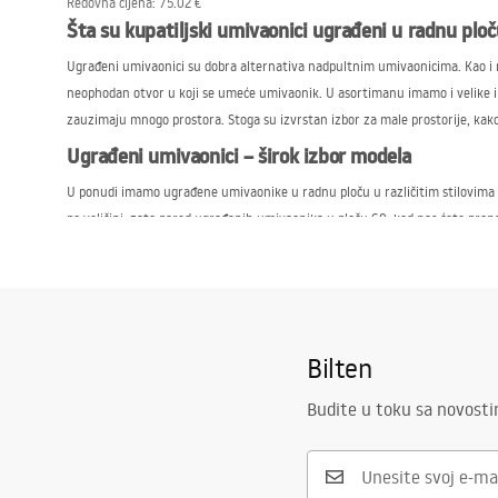
Redovna cijena
:
75.02 €
Šta su kupatiljski umivaonici ugrađeni u radnu plo
Ugrađeni umivaonici su dobra alternativa nadpultnim umivaonicima. Kao i n
neophodan otvor u koji se umeće umivaonik. U asortimanu imamo i velike i pr
zauzimaju mnogo prostora. Stoga su izvrstan izbor za male prostorije, kako 
Ugrađeni umivaonici – širok izbor modela
U ponudi imamo ugrađene umivaonike u radnu ploču u različitim stilovima z
po veličini, zato pored ugrađenih umivaonika u ploču 60, kod nas ćete pron
lako održavanje čistoće,
zaštita od prskanja kupatila zahvaljujući povišenim rubovima ugrađeni
funkcionalno iskorišćenje prostora,
estetski izgled,
Bilten
pristup širokom izboru armatura.
U zavisnosti od tehničkih uslova, možete se odlučiti za umivaonik ugrađen 
Budite u toku sa novost
keramičke modele kao i one od konglomerata. Nudimo različite tipove konstr
Ugrađeni umivaonici u ploču – naša ponuda
Pored širokog asortimana, naši klijenti mogu računati na profesionalno sav