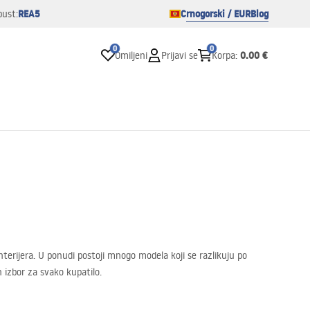
REA5
Crnogorski / EUR
Blog
pust:
0
0
0.00 €
Omiljeni
Prijavi se
Korpa
:
erijera. U ponudi postoji mnogo modela koji se razlikuju po
 izbor za svako kupatilo.