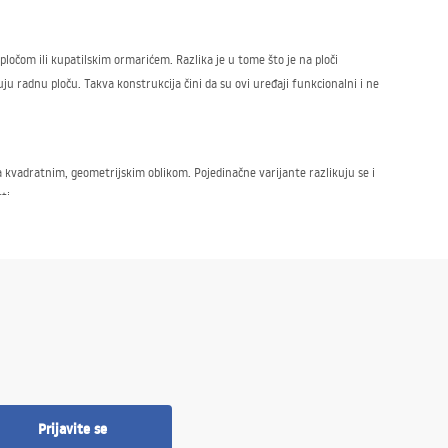
čom ili kupatilskim ormarićem. Razlika je u tome što je na ploči
u radnu ploču. Takva konstrukcija čini da su ovi uređaji funkcionalni i ne
kvadratnim, geometrijskim oblikom. Pojedinačne varijante razlikuju se i
ti:
pažnjom i uzimajući u obzir principe funkcionalnosti. U ponudi imamo
e samo u domaćim kupatilima, već i u javnim prostorima.
Prijavite se
nik ugrađen u ploču će se najbolje uklopiti u Vaše kupatilo. Pozivamo Vas