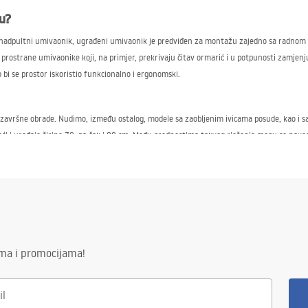
ču?
adpultni umivaonik, ugrađeni umivaonik je predviđen za montažu zajedno sa radnom plo
ostrane umivaonike koji, na primjer, prekrivaju čitav ormarić i u potpunosti zamjenjuj
bi se prostor iskoristio funkcionalno i ergonomski.
avršne obrade. Nudimo, između ostalog, modele sa zaobljenim ivicama posude, kao i sa 
aći i uređaje širine 70, pa čak i 80 cm. Među prednostima takvog rješenja mogu se naves
h umivaonika,
u ploču širine 80 ili za nešto manji model. Svaki od umivaonika je izrađen s najvećom 
ima i promocijama!
ukcija ugrađenih umivaonika u ploču 70, 80, pa čak i 100, koji će se dobro pokazati n
jetovanje i povoljne cijene. U slučaju nedoumica rado ćemo Vam savjetovati koji umivao