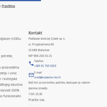
 u
Pravilima
.
Kontakt
oljskom tržištu
Podlasiak Andrzej Cylwik sp. k.
ul. Przędzalniana 60
15-688 Białystok
 potrebe,
NIP 966-216-01-21
Telefon
+385 91 765 9323
m proizvodima.
E-mail
odnju i uvoz
ured@kupaona-rea.hr
e i kuhinjske
Naš tim za korisničku podršku dostupan je radnim
išnjeg iskustva
danima između:
proizvodi 100%
7:00–15:30
no funkcionalni.
Pratite nas