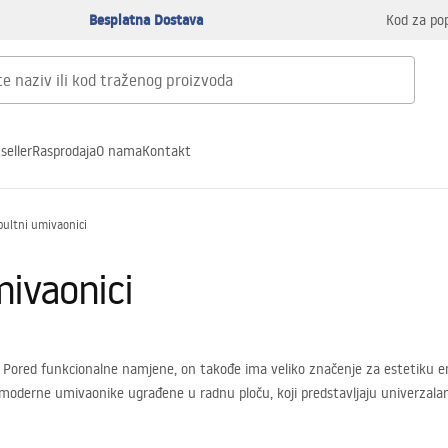
Besplatna Dostava
Kod za po
seller
Rasprodaja
O nama
Kontakt
pultni umivaonici
mivaonici
Pored funkcionalne namjene, on takođe ima veliko značenje za estetiku ent
 moderne umivaonike ugrađene u radnu ploču, koji predstavljaju univerzalan