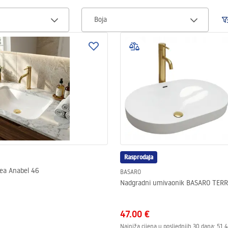
Boja
Rasprodaja
ea Anabel 46
BASARO
Nadgradni umivaonik BASARO TER
47.00 €
Najniža cijena u posljednjih 30 dana:
51.4