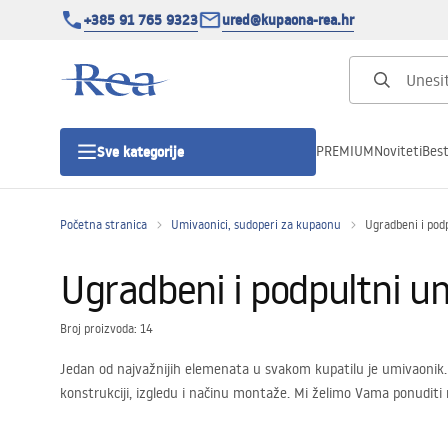
+385 91 765 9323
ured@kupaona-rea.hr
PREMIUM
Noviteti
Best
Sve kategorije
Početna stranica
Umivaonici, sudoperi za kupaonu
Ugradbeni i pod
Tuš kabine
Ugradbeni i podpultni u
Tuš vrata
Broj proizvoda: 14
Tuš kade
Jedan od najvažnijih elemenata u svakom kupatilu je umivaonik. 
konstrukciji, izgledu i načinu montaže. Mi želimo Vama ponuditi
Linearni odvodi