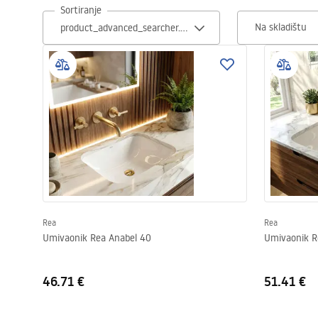
Sortiranje
Zahodi, toaleti
Na skladištu
Umivaonici
Kade i paravani
Miješalice, pipe, slavine
Tuševi
Kitchen
Rea
Rea
Umivaonik Rea Anabel 40
Umivaonik R
Kupaonski pribor
46.71 €
51.41 €