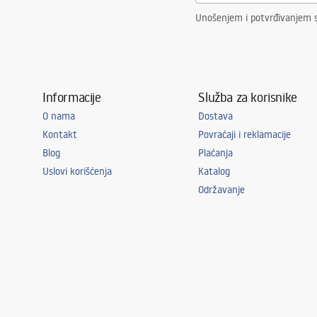
da se upoznate sa kompletnom ponudom
REA
i izvršite narudžbinu.
Unošenjem i potvrđivanjem s
Informacije
Služba za korisnike
O nama
Dostava
Kontakt
Povraćaji i reklamacije
Blog
Plaćanja
Uslovi korišćenja
Katalog
Održavanje