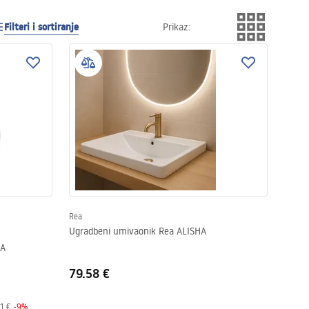
Filteri i sortiranje
Prikaz
:
Rea
Ugradbeni umivaonik Rea ALISHA
RA
79.58 €
1 €
-
9
%