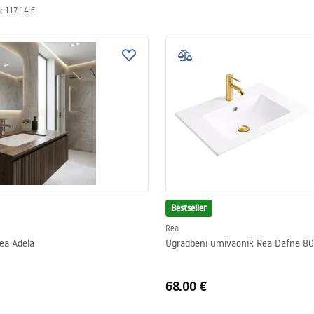
a
:
117.14 €
Bestseller
Rea
ea Adela
Ugradbeni umivaonik Rea Dafne 80
68.00 €