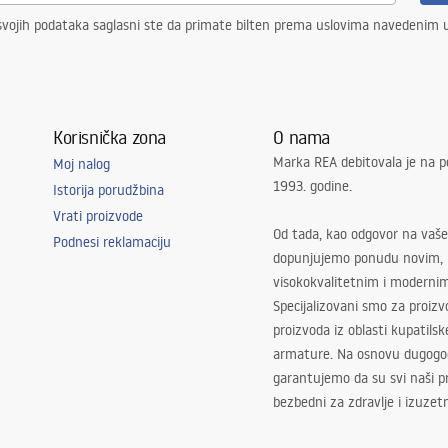
vojih podataka saglasni ste da primate bilten prema uslovima navedenim
Korisnička zona
O nama
Marka REA debitovala je na p
Moj nalog
1993. godine.
Istorija porudžbina
Vrati proizvode
Od tada, kao odgovor na vaše
Podnesi reklamaciju
dopunjujemo ponudu novim,
visokokvalitetnim i moderni
Specijalizovani smo za proizv
proizvoda iz oblasti kupatilsk
armature. Na osnovu dugogod
garantujemo da su svi naši 
bezbedni za zdravlje i izuzet