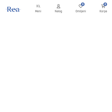
0
0
Meni
Nalog
Omiljeni
Korpa
Bilten
Budite u toku sa novostima i promocijama!
Prijavite se
Unošenjem i potvrđivanjem svojih podataka saglasni ste da
primate bilten prema uslovima navedenim u
Pravilima
.