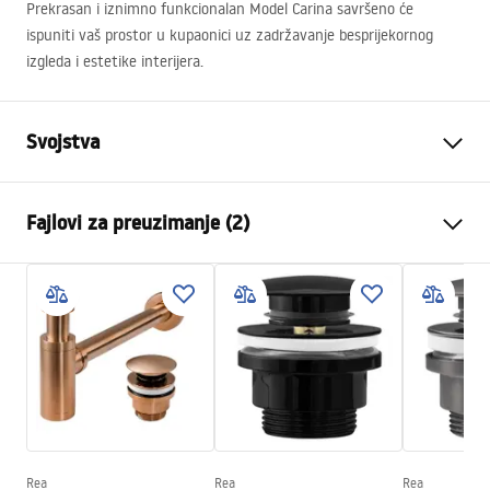
Prekrasan i iznimno funkcionalan Model Carina savršeno će
ispuniti vaš prostor u kupaonici uz zadržavanje besprijekornog
izgleda i estetike interijera.
Svojstva
Način montaže
Na ploču
Fajlovi za preuzimanje (2)
Materijal
Sanitarna keramika
Boja
Bijela
Montažne upute
Završetak
Sjajni
Basin.pdf
Duljina
500
mm
Širina
385
mm
Garantni uslovi
Visina
120
mm
Warranty_Terms_and_Conditions_Basins_-_5.pdf
Dubina
80
mm
Oblik
Ovalni
Rea
Rea
Rea