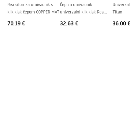
Rea sifon za umivaonik s
Čep za umivaonik
Univerzalni k
Otvor za slavinu
Da
klik-klak čepom COPPER MAT
univerzalni klik-klak Rea
Titan
Rupa za prelijevanje
Ne
Brushed BLACK METALIC
70.19 €
32.63 €
36.00 €