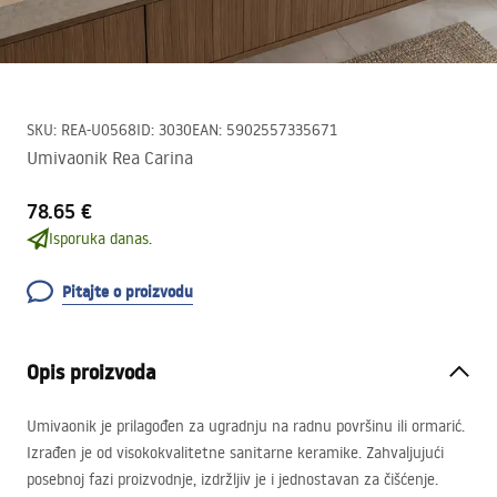
SKU
:
REA-U0568
ID
:
3030
EAN
:
5902557335671
Umivaonik Rea Carina
78.65 €
Isporuka danas.
Pitajte o proizvodu
Opis proizvoda
Umivaonik je prilagođen za ugradnju na radnu površinu ili ormarić.
Izrađen je od visokokvalitetne sanitarne keramike. Zahvaljujući
posebnoj fazi proizvodnje, izdržljiv je i jednostavan za čišćenje.