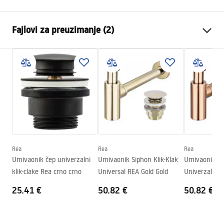
Način montaže
Na ploču
Fajlovi za preuzimanje (2)
Materijal
Sanitarna keramika
Boja
Imitacija kamena
Montažne upute
Završetak
Mat
Basin.pdf
Duljina
485
mm
Širina
340
mm
Garantni uslovi
Visina
145
mm
Warranty_Terms_and_Conditions_Basins_-_5.pdf
Dubina
120
mm
Oblik
Ovalni
Rea
Rea
Rea
Umivaonik čep univerzalni
Umivaonik Siphon Klik-Klak
Umivaonik Sip
Otvor za slavinu
Ne
klik-clake Rea crno crno
Universal REA Gold Gold
Univerzalno r
Rupa za prelijevanje
Ne
25.41 €
50.82 €
50.82 €