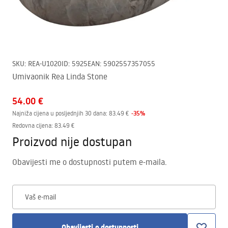
SKU
:
REA-U1020
ID
:
5925
EAN
:
5902557357055
Umivaonik Rea Linda Stone
54.00 €
-
35
%
Najniža cijena u posljednjih 30 dana:
83.49 €
Redovna cijena
:
83.49 €
Proizvod nije dostupan
Obavijesti me o dostupnosti putem e-maila.
Vaš e-mail
Obavijesti o dostupnosti