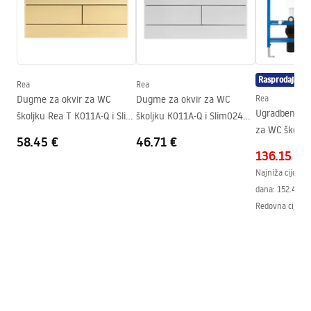
Duljina
430
mm
Montažne upute
Širina
360
mm
WC.pdf
Visina
305
mm
Rasprodaja
Razmak montažnih vijaka
180
mm
Rea
Rea
Jamstveni uvjeti
Dugme za okvir za WC
Dugme za okvir za WC
Rea
Daska uključena
Da, bijela
Warranty_Terms_and_Conditions_Wall-
Ugradbeni (p
školjku Rea T K011A-Q i Slim
školjku K011A-Q i Slim024N
hung_toilet_frame.pdf
za WC školjk
024N Gold Brush
Rea T Brush Steel
58.45 €
46.71 €
136.15 €
Jamstveni uvjeti
Najniža cijena 
Warranty_Terms_and_Conditions_Wall-
dana:
152.44 €
hung_toilet_frame.pdf
Redovna cijena