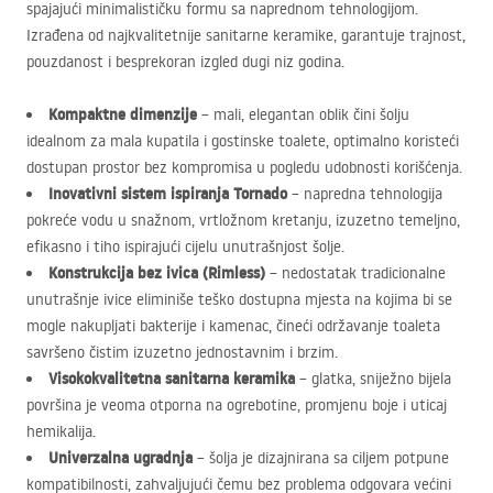
spajajući minimalističku formu sa naprednom tehnologijom.
Izrađena od najkvalitetnije sanitarne keramike, garantuje trajnost,
pouzdanost i besprekoran izgled dugi niz godina.
Kompaktne dimenzije
– mali, elegantan oblik čini šolju
idealnom za mala kupatila i gostinske toalete, optimalno koristeći
dostupan prostor bez kompromisa u pogledu udobnosti korišćenja.
Inovativni sistem ispiranja Tornado
– napredna tehnologija
pokreće vodu u snažnom, vrtložnom kretanju, izuzetno temeljno,
efikasno i tiho ispirajući cijelu unutrašnjost šolje.
Konstrukcija bez ivica (Rimless)
– nedostatak tradicionalne
unutrašnje ivice eliminiše teško dostupna mjesta na kojima bi se
mogle nakupljati bakterije i kamenac, čineći održavanje toaleta
savršeno čistim izuzetno jednostavnim i brzim.
Visokokvalitetna sanitarna keramika
– glatka, sniježno bijela
površina je veoma otporna na ogrebotine, promjenu boje i uticaj
hemikalija.
Univerzalna ugradnja
– šolja je dizajnirana sa ciljem potpune
kompatibilnosti, zahvaljujući čemu bez problema odgovara većini