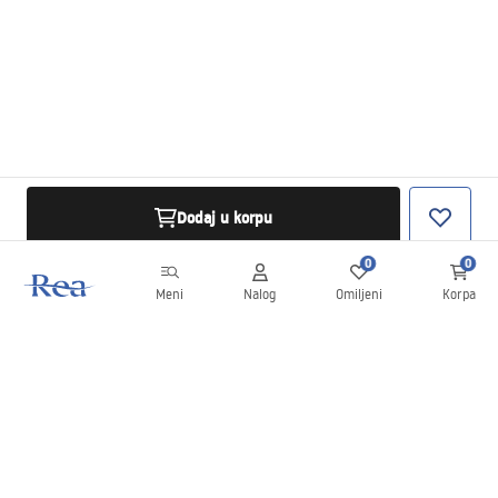
Dodaj u korpu
0
0
Meni
Nalog
Omiljeni
Korpa
Bilten
Budite u toku sa novostima i promocijama!