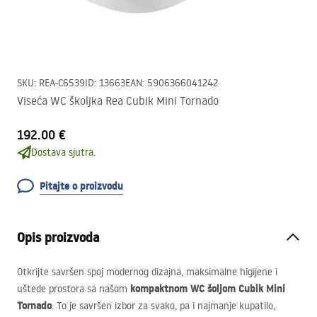
SKU
:
REA-C6539
ID
:
13663
EAN
:
5906366041242
Viseća WC školjka Rea Cubik Mini Tornado
192.00 €
Dostava sjutra.
Pitajte o proizvodu
Opis proizvoda
Otkrijte savršen spoj modernog dizajna, maksimalne higijene i
kompaktnom WC šoljom Cubik Mini
uštede prostora sa našom
Tornado
. To je savršen izbor za svako, pa i najmanje kupatilo,