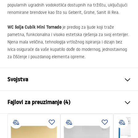
popularnih ugradnih vodokotlića dostupnih na tržištu, uključujući
renomirane brendove kao što su Geberit, Grohe, Sanit ili Rea.
WC šolja Cubik Mini Tornado
je predlog za ljude koji traže
pametna, funkcionalna i visoko estetska rješenja za svoj enterijer.
Njena mala veličina, tehnologija vrtložnog ispiranja i dizajn bez
ivica osiguraće da vaše kupatilo dođe do modernog, jednostavnog
za čišćenje i pouzdanog elementa opreme.
Svojstva
Način montaže
Zidna
Fajlovi za preuzimanje (4)
Sustav ispiranja
Rimless Tornado
Boja
Bijela
Montažne upute
Završetak
Sjajni
WC.pdf
Materijal
Sanitarna keramika