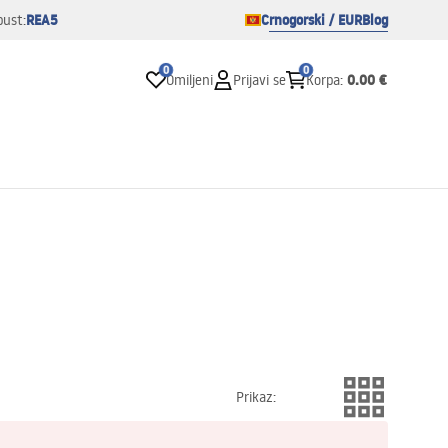
REA5
Crnogorski / EUR
Blog
pust:
0
0
0.00 €
Omiljeni
Prijavi se
Korpa
:
Prikaz
: