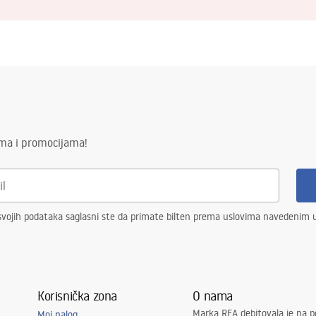
ima i promocijama!
vojih podataka saglasni ste da primate bilten prema uslovima navedenim
Korisnička zona
O nama
Marka REA debitovala je na p
Moj nalog