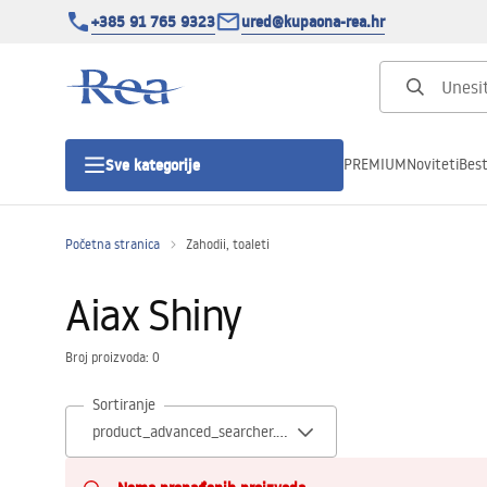
+385 91 765 9323
ured@kupaona-rea.hr
PREMIUM
Noviteti
Best
Sve kategorije
Početna stranica
Zahodii, toaleti
Tuš kabine
Aiax Shiny
Tuš vrata
Broj proizvoda: 0
Tuš kade
Sortiranje
Linearni odvodi