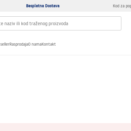
Besplatna Dostava
Kod za po
seller
Rasprodaja
O nama
Kontakt