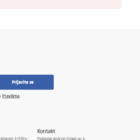
Prijavite se
 u
Pravilima
.
Kontakt
oljskom tržištu
Podlasiak Andrzej Cylwik sp. k.