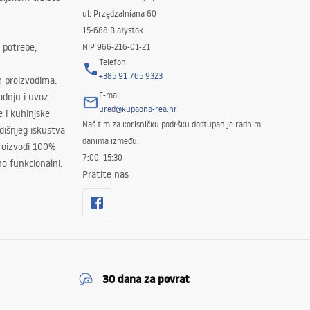
ul. Przędzalniana 60
15-688 Białystok
 potrebe,
NIP 966-216-01-21
Telefon
+385 91 765 9323
m proizvodima.
E-mail
odnju i uvoz
ured@kupaona-rea.hr
e i kuhinjske
Naš tim za korisničku podršku dostupan je radnim
išnjeg iskustva
danima između:
proizvodi 100%
7:00–15:30
no funkcionalni.
Pratite nas
30 dana za povrat