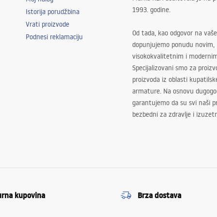
1993. godine.
Istorija porudžbina
Vrati proizvode
Od tada, kao odgovor na vaše
Podnesi reklamaciju
dopunjujemo ponudu novim,
visokokvalitetnim i moderni
Specijalizovani smo za proizv
proizvoda iz oblasti kupatilsk
armature. Na osnovu dugogod
garantujemo da su svi naši 
bezbedni za zdravlje i izuzet
urna kupovina
Brza dostava