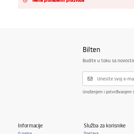
Nema pronađenih proizvoda
Zahodi, toaleti
Umivaonici
Kade i paravani
Bilten
Miješalice, pipe, slavine
Budite u toku sa novost
Tuševi
Unošenjem i potvrđivanjem s
Kitchen
Kupaonski pribor
Informacije
Služba za korisnike
O nama
Dostava