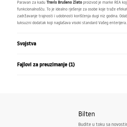
Travis Brušeno Zlato
Paravan za kadu
proizvod je marke
REA
koj
funkcionalnošću. To je idealno rješenje za osobe koje traže efek
zadržavanje trajnosti i udobnosti korišćenja dugi niz godina. Od
luksuzni dodatak koji naglašava visoki standard Vašeg enterijera.
Svojstva
Vrsta
Fiksni
Fajlovi za preuzimanje (1)
Materijal
Aluminij , K
Boja
Četkano zla
Garantni uslovi
Širina
800
mm
Warranty_Terms_and_Conditions_-_Shower_Doors__Enclosures_
Visina
1400
mm
_24.pdf
Debljina stakla
8
mm
Bilten
Boja stakla
Prozirno
Broj segmenata
1-krilni
Budite u toku sa novost