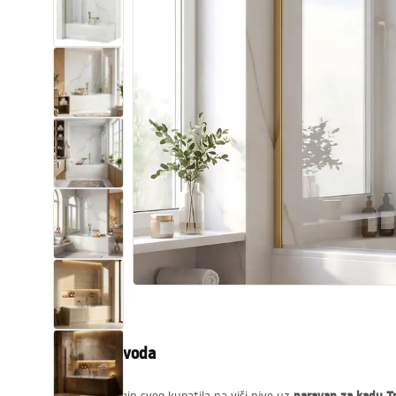
Zahodi, toaleti
Umivaonici
Kade i paravani
Miješalice, pipe, slavine
Tuševi
Kitchen
Kupaonski pribor
Opis proizvoda