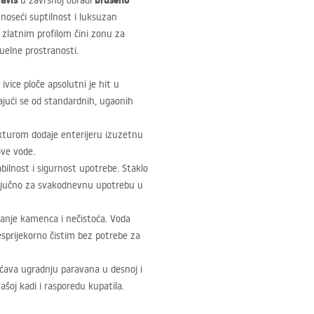
avis
brušeno
u završnoj obradi
 unoseći suptilnost i luksuzan
 zlatnim profilom čini zonu za
uelne prostranosti.
ivice ploče apsolutni je hit u
ajući se od standardnih, ugaonih
kturom dodaje enterijeru izuzetnu
ove vode.
bilnost i sigurnost upotrebe. Staklo
ključno za svakodnevnu upotrebu u
ljanje kamenca i nečistoća. Voda
sprijekorno čistim bez potrebe za
ćava ugradnju paravana u desnoj i
ašoj kadi i rasporedu kupatila.