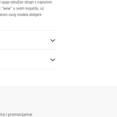
i spaja odvažan dizajn s najvećom
at “wow” u svom kupatilu, uz
abirom ovog modela dobijate
aljeno staklo
to
_Panels__Bath_Screens_-
ima i promocijama!