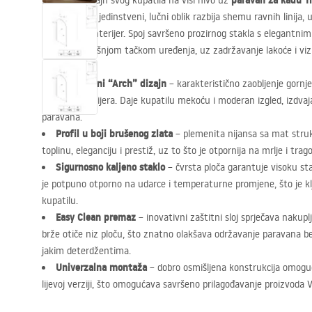
paravan za kadu Tr
Podignite dizajn svog kupatila na viši nivo uz
zlato
. Njegov jedinstveni, lučni oblik razbija shemu ravnih linija,
karakter u enterijer. Spoj savršeno prozirnog stakla s elegantnim
kupanje središnjom tačkom uređenja, uz zadržavanje lakoće i viz
Jedinstveni “Arch” dizajn
– karakteristično zaobljenje gornje 
dizajnu enterijera. Daje kupatilu mekoću i moderan izgled, izdvaj
paravana.
Profil u boji brušenog zlata
– plemenita nijansa sa mat stru
toplinu, eleganciju i prestiž, uz to što je otpornija na mrlje i trag
Sigurnosno kaljeno staklo
– čvrsta ploča garantuje visoku sta
je potpuno otporno na udarce i temperaturne promjene, što je 
kupatilu.
Easy Clean premaz
– inovativni zaštitni sloj sprječava nakup
brže otiče niz ploču, što znatno olakšava održavanje paravana be
jakim deterdžentima.
Univerzalna montaža
– dobro osmišljena konstrukcija omogu
lijevoj verziji, što omogućava savršeno prilagođavanje proizvoda V