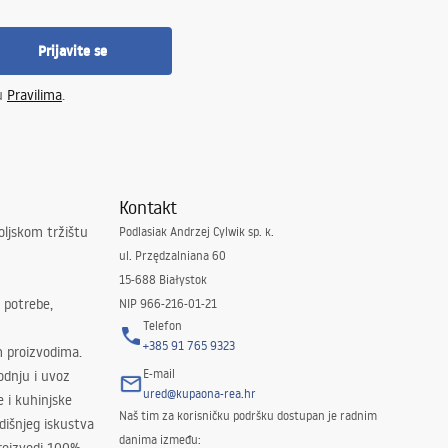
Prijavite se
 u
Pravilima
.
Kontakt
oljskom tržištu
Podlasiak Andrzej Cylwik sp. k.
ul. Przędzalniana 60
15-688 Białystok
 potrebe,
NIP 966-216-01-21
Telefon
+385 91 765 9323
m proizvodima.
E-mail
odnju i uvoz
ured@kupaona-rea.hr
e i kuhinjske
Naš tim za korisničku podršku dostupan je radnim
išnjeg iskustva
danima između: