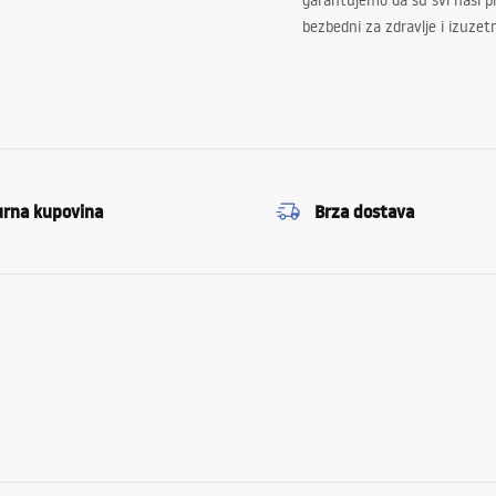
garantujemo da su svi naši 
bezbedni za zdravlje i izuzet
urna kupovina
Brza dostava