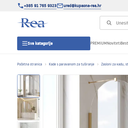
+385 91 765 9323
ured@kupaona-rea.hr
PREMIUM
Noviteti
Best
Sve kategorije
Početna stranica
Kade s paravanom za tuširanje
Zasloni za kadu, s
Tuš kabine
Tuš vrata
Tuš kade
Linearni odvodi