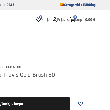
REA5
Crnogorski / EUR
Blog
pust:
0
0
0.00 €
Omiljeni
Prijavi se
Korpa
:
906366032288
 Travis Gold Brush 80
Dodaj u korpu