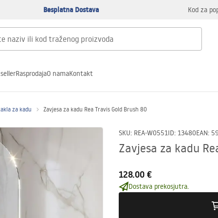
Besplatna Dostava
Kod za po
seller
Rasprodaja
O nama
Kontakt
takla za kadu
Zavjesa za kadu Rea Travis Gold Brush 80
SKU
:
REA-W0551
ID
:
13480
EAN
:
5
Zavjesa za kadu Rea
128.00 €
Dostava prekosjutra.