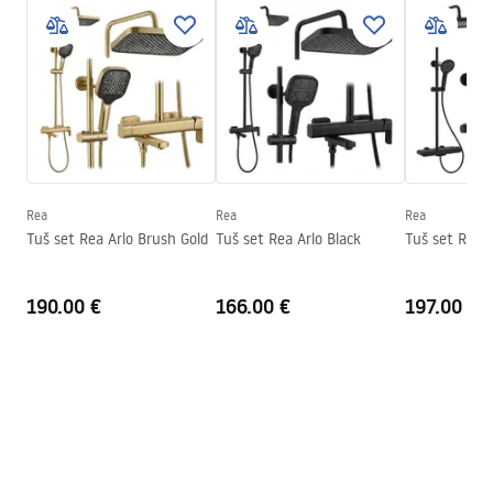
Dimenzije (vrata x fiksna
100
stijenka)
Boja
Krom
Tip kabine
Walk-in
Boja stakla
Transparent 6mm
Naćin otvoranja
klizni
Seria
Cortis
Rea
Rea
Rea
Tuš set Rea Arlo Brush Gold
Tuš set Rea Arlo Black
Tuš set REA F
Visina (mm)
1995
mm
Smjer kabine
Univerzalan
190.00 €
166.00 €
197.00 €
Jamstvo
24 mjeseca