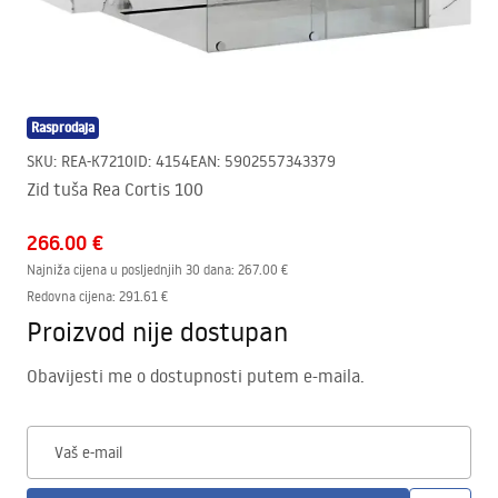
Rasprodaja
SKU
:
REA-K7210
ID
:
4154
EAN
:
5902557343379
Zid tuša Rea Cortis 100
266.00 €
Najniža cijena u posljednjih 30 dana:
267.00 €
Redovna cijena
:
291.61 €
Proizvod nije dostupan
Obavijesti me o dostupnosti putem e-maila.
Vaš e-mail