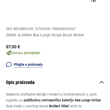
SKU
:
REA-B8054
ID
:
12761
EAN
:
5906366023347
ZIDNA SLAVINA Rea Lungo Stripe Brush Nickel
97.00 €
Dostava ponedjeljak.
Pitajte o proizvodu
Opis proizvoda
Odaberite profinjene detalje i modernu funkcionalnost u svom
podžbuknu umivaoničku bateriju Rea Lungo Stripe
kupatilu uz
.
Brušeni Nikel
Ovaj model u završnoj obradi
ističe se