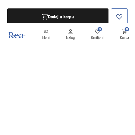
Dodaj u korpu
0
0
Meni
Nalog
Omiljeni
Korpa
Bilten
Budite u toku sa novostima i promocijama!
Prijavite se
Unošenjem i potvrđivanjem svojih podataka saglasni ste da
primate bilten prema uslovima navedenim u
Pravilima
.