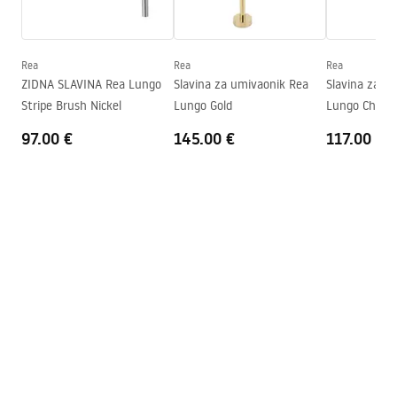
Visina
125
mm
manual podt.pdf
Tehnologija premazivanja
PVD
Promjer priključka
1/2 inča
Rea
Rea
Rea
Garantni uslovi
ZIDNA SLAVINA Rea Lungo
Slavina za umivaonik Rea
Slavina za u
Jamstvo
24 mjeseca
Warranty_Terms_and_Conditions_Faucets_-_5.pdf
Stripe Brush Nickel
Lungo Gold
Lungo Chrom
97.00 €
145.00 €
117.00 €
Instrukcja montażu
Instrukcja_bateria_umywalkowa_podtynkowa_lungo_z
_okr__g__ymi_rozetami.pdf