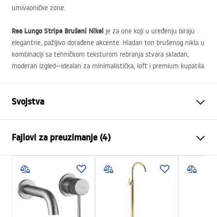
umivaoničke zone.
Rea Lungo Stripe Brušeni Nikel
je za one koji u uređenju biraju
elegantne, pažljivo dorađene akcente. Hladan ton brušenog nikla u
kombinaciji sa tehničkom teksturom rebranja stvara skladan,
moderan izgled—idealan za minimalistička, loft i premium kupatila.
Svojstva
Vrsta baterije
Za umivaonik, Kada
Fajlovi za preuzimanje (4)
Način montaže
Zidna, Ugradbena
Boja
Četkani čelik
Montažne upute
Vrsta izljevne cijevi
Fiksna
Faucet.pdf
Materijal
Mjed
Doseg izljeva
170
mm
manual