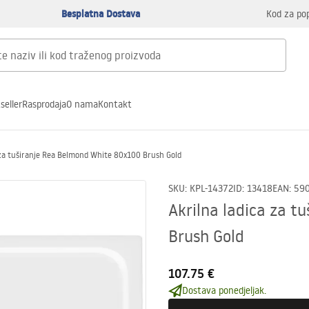
Besplatna Dostava
Kod za po
seller
Rasprodaja
O nama
Kontakt
 za tuširanje Rea Belmond White 80x100 Brush Gold
SKU
:
KPL-14372
ID
:
13418
EAN
:
59
Akrilna ladica za 
Brush Gold
107.75 €
Dostava ponedjeljak.