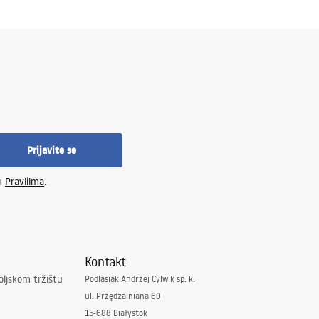
Prijavite se
 u
Pravilima
.
Kontakt
oljskom tržištu
Podlasiak Andrzej Cylwik sp. k.
ul. Przędzalniana 60
15-688 Białystok