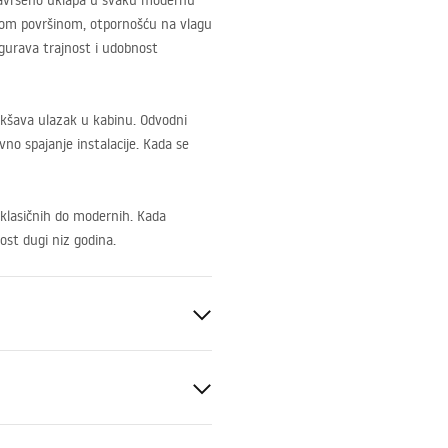
 savršeno uklapa u svaku modernu
tkom površinom, otpornošću na vlagu
igurava trajnost i udobnost
lakšava ulazak u kabinu. Odvodni
no spajanje instalacije. Kada se
klasičnih do modernih. Kada
ost dugi niz godina.