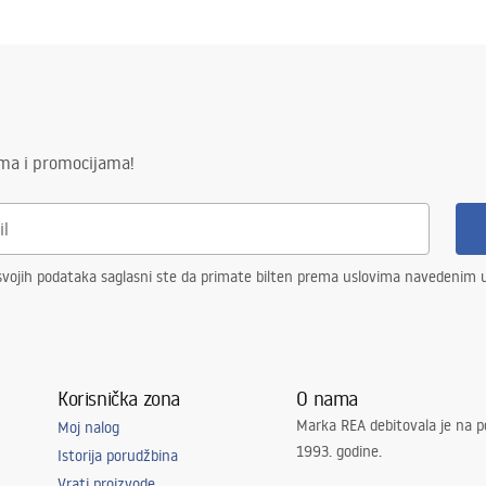
ima i promocijama!
vojih podataka saglasni ste da primate bilten prema uslovima navedenim
Korisnička zona
O nama
Marka REA debitovala je na p
Moj nalog
1993. godine.
Istorija porudžbina
Vrati proizvode