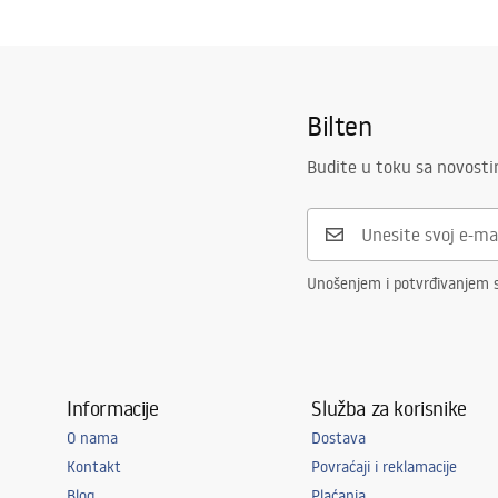
Montažne upute
Širina
800
mm
Shower tray.pdf
Visina
50
mm
Način montaže
Na podu
Bilten
Prečnik odvoda
90
mm
Može se sjeći
Ne
Budite u toku sa novost
Sifon uključen
Da
Jamstvo
24 mjeseca
Unošenjem i potvrđivanjem s
Informacije
Služba za korisnike
O nama
Dostava
Kontakt
Povraćaji i reklamacije
Blog
Plaćanja