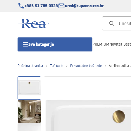
+385 91 765 9323
ured@kupaona-rea.hr
PREMIUM
Noviteti
Best
Sve kategorije
Početna stranica
Tuš kade
Pravokutne tuš kade
Akrilna ladica
Tuš kabine
Tuš vrata
Tuš kade
Linearni odvodi