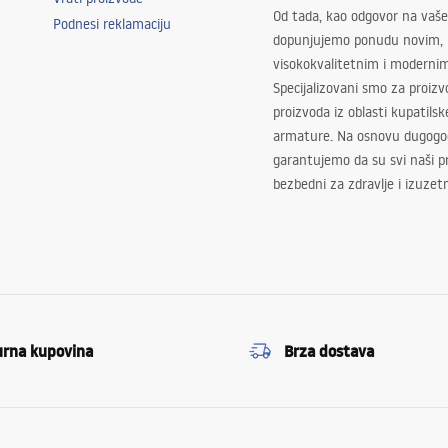
Od tada, kao odgovor na vaše
Podnesi reklamaciju
dopunjujemo ponudu novim,
visokokvalitetnim i moderni
Specijalizovani smo za proizv
proizvoda iz oblasti kupatilsk
armature. Na osnovu dugogod
garantujemo da su svi naši 
bezbedni za zdravlje i izuzet
urna kupovina
Brza dostava