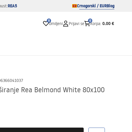
REA5
Crnogorski / EUR
Blog
pust:
0
0
0.00 €
Omiljeni
Prijavi se
Korpa
:
06366041037
tuširanje Rea Belmond White 80x100