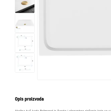
Zahodi, toaleti
Umivaonici
Kade i paravani
Miješalice, pipe, slavine
Tuševi
Kitchen
Kupaonski pribor
Opis proizvoda