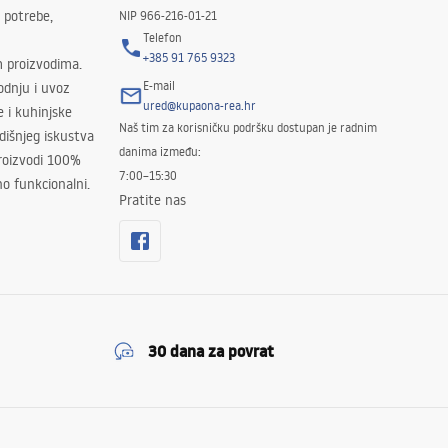
 potrebe,
NIP 966-216-01-21
Telefon
+385 91 765 9323
m proizvodima.
E-mail
odnju i uvoz
ured@kupaona-rea.hr
e i kuhinjske
Naš tim za korisničku podršku dostupan je radnim
išnjeg iskustva
danima između:
proizvodi 100%
7:00–15:30
no funkcionalni.
Pratite nas
30 dana za povrat