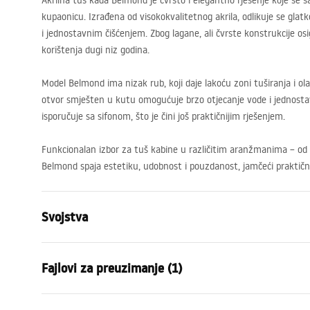
Akrilna tuš kada Belmond je čvrsto i elegantno rješenje koje se
kupaonicu. Izrađena od visokokvalitetnog akrila, odlikuje se gla
i jednostavnim čišćenjem. Zbog lagane, ali čvrste konstrukcije os
korištenja dugi niz godina.
Model Belmond ima nizak rub, koji daje lakoću zoni tuširanja i o
otvor smješten u kutu omogućuje brzo otjecanje vode i jednostav
isporučuje sa sifonom, što je čini još praktičnijim rješenjem.
Funkcionalan izbor za tuš kabine u različitim aranžmanima – od 
Belmond spaja estetiku, udobnost i pouzdanost, jamčeći praktičn
Svojstva
Boja
Bijela
Fajlovi za preuzimanje (1)
Materijal
Akril
Duljina
1000
mm