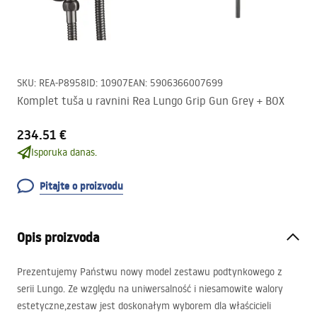
SKU
:
REA-P8958
ID
:
10907
EAN
:
5906366007699
Komplet tuša u ravnini Rea Lungo Grip Gun Grey + BOX
234.51 €
Isporuka danas.
Pitajte o proizvodu
Opis proizvoda
Prezentujemy Państwu nowy model zestawu podtynkowego z
serii Lungo. Ze względu na uniwersalność i niesamowite walory
estetyczne,zestaw jest doskonałym wyborem dla właścicieli