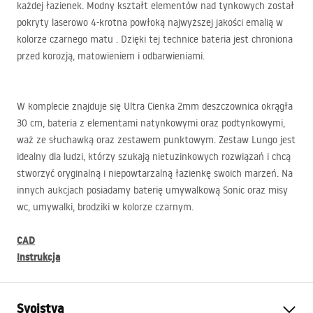
każdej łazienek. Modny kształt elementów nad tynkowych został
pokryty laserowo 4-krotna powłoką najwyższej jakości emalią w
kolorze czarnego matu . Dzięki tej technice bateria jest chroniona
przed korozją, matowieniem i odbarwieniami.
W komplecie znajduje się Ultra Cienka 2mm deszczownica okrągła
30 cm, bateria z elementami natynkowymi oraz podtynkowymi,
waż ze słuchawką oraz zestawem punktowym. Zestaw Lungo jest
idealny dla ludzi, którzy szukają nietuzinkowych rozwiązań i chcą
stworzyć oryginalną i niepowtarzalną łazienkę swoich marzeń. Na
innych aukcjach posiadamy baterię umywalkową Sonic oraz misy
wc, umywalki, brodziki w kolorze czarnym.
CAD
Instrukcja
Svojstva