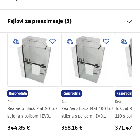
Boja
Titan
Fajlovi za preuzimanje (3)
Materijal
Mjed, ABS
Vrsta slavine
Jednoručna
Informacije o bezbjednosti
Način montaže
Ugradbena
Safety_Information_Shower_set.pdf
Podešavanje visine
Da
Izljev za kadu
Ne
Garantni uslovi
Podešavanje tlaka
Da
Warranty_Terms_and_Conditions_Faucets_-_5.pdf
Sustav Anti-Calc
Da
Rasprodaja
Rasprodaja
Rasprodaja
Tehnologija premazivanja
PVD
Uputstvo za montažu
Rea
Rea
Rea
Jamstvo
24 mjeseca
shower_set.pdf
Rea Aero Black Mat 90 tuš
Rea Aero Black Mat 100 tuš
Tuš zid Rea 
stijena s policom i EVO
stijena s policom i EVO
110 s policom
vješalicom
vješalicom
vješalicom
344.85 €
358.16 €
371.47 €