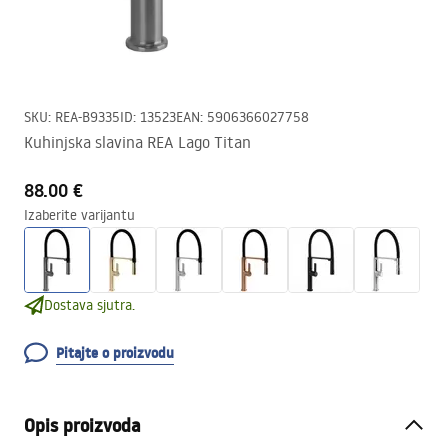
SKU
:
REA-B9335
ID
:
13523
EAN
:
5906366027758
Kuhinjska slavina REA Lago Titan
88.00 €
Izaberite varijantu
Dostava sjutra.
Pitajte o proizvodu
Opis proizvoda