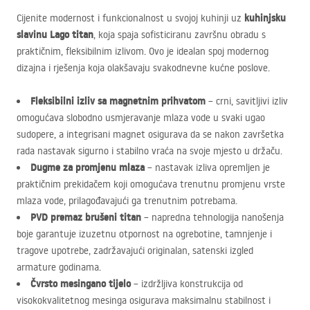
kuhinjsku
Cijenite modernost i funkcionalnost u svojoj kuhinji uz
slavinu Lago titan
, koja spaja sofisticiranu završnu obradu s
praktičnim, fleksibilnim izlivom. Ovo je idealan spoj modernog
dizajna i rješenja koja olakšavaju svakodnevne kućne poslove.
Fleksibilni izliv sa magnetnim prihvatom
– crni, savitljivi izliv
omogućava slobodno usmjeravanje mlaza vode u svaki ugao
sudopere, a integrisani magnet osigurava da se nakon završetka
rada nastavak sigurno i stabilno vraća na svoje mjesto u držaču.
Dugme za promjenu mlaza
– nastavak izliva opremljen je
praktičnim prekidačem koji omogućava trenutnu promjenu vrste
mlaza vode, prilagođavajući ga trenutnim potrebama.
PVD
premaz brušeni titan
– napredna tehnologija nanošenja
boje garantuje izuzetnu otpornost na ogrebotine, tamnjenje i
tragove upotrebe, zadržavajući originalan, satenski izgled
armature godinama.
Čvrsto mesingano tijelo
– izdržljiva konstrukcija od
visokokvalitetnog mesinga osigurava maksimalnu stabilnost i