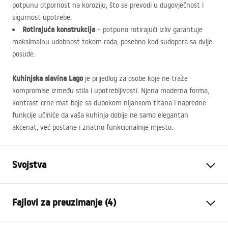
potpunu otpornost na koroziju, što se prevodi u dugovječnost i
sigurnost upotrebe.
Rotirajuća konstrukcija
– potpuno rotirajući izliv garantuje
maksimalnu udobnost tokom rada, posebno kod sudopera sa dvije
posude.
Kuhinjska slavina Lago
je prijedlog za osobe koje ne traže
kompromise između stila i upotrebljivosti. Njena moderna forma,
kontrast crne mat boje sa dubokom nijansom titana i napredne
funkcije učiniće da vaša kuhinja dobije ne samo elegantan
akcenat, već postane i znatno funkcionalnije mjesto.
Svojstva
Vrsta baterije
Kuhinjska slavina
Fajlovi za preuzimanje (4)
Način montaže
Stojeća
Boja
Titan