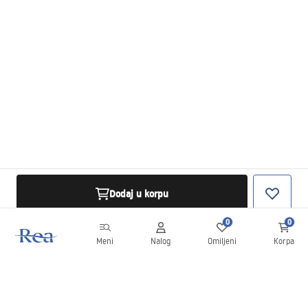
Dodaj u korpu
0
0
Meni
Nalog
Omiljeni
Korpa
Bilten