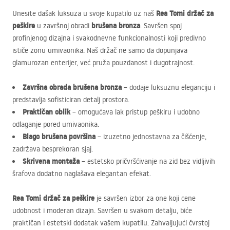
Rea Tomi držač za
Unesite dašak luksuza u svoje kupatilo uz naš
peškire
brušena bronza
u završnoj obradi
. Savršen spoj
profinjenog dizajna i svakodnevne funkcionalnosti koji predivno
ističe zonu umivaonika. Naš držač ne samo da dopunjava
glamurozan enterijer, već pruža pouzdanost i dugotrajnost.
Završna obrada brušena bronza
– dodaje luksuznu eleganciju i
predstavlja sofisticiran detalj prostora.
Praktičan oblik
– omogućava lak pristup peškiru i udobno
odlaganje pored umivaonika.
Blago brušena površina
– izuzetno jednostavna za čišćenje,
zadržava besprekoran sjaj.
Skrivena montaža
– estetsko pričvršćivanje na zid bez vidljivih
šrafova dodatno naglašava elegantan efekat.
Rea Tomi držač za peškire
je savršen izbor za one koji cene
udobnost i moderan dizajn. Savršen u svakom detalju, biće
praktičan i estetski dodatak vašem kupatilu. Zahvaljujući čvrstoj