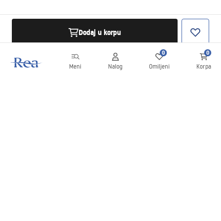
Dodaj u korpu
0
0
Meni
Nalog
Omiljeni
Korpa
Bilten
Budite u toku sa novostima i promocijama!
Prijavite se
Unošenjem i potvrđivanjem svojih podataka saglasni ste da