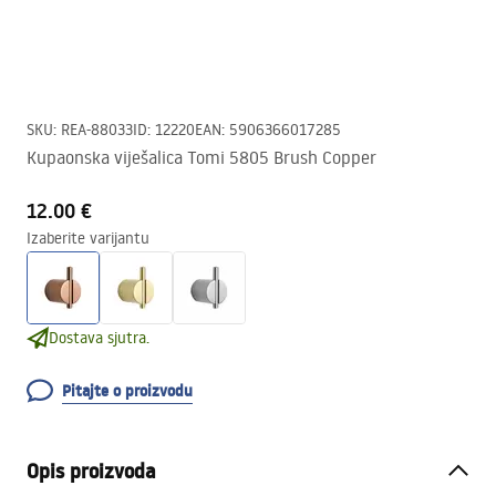
SKU
:
REA-88033
ID
:
12220
EAN
:
5906366017285
Kupaonska viješalica Tomi 5805 Brush Copper
12.00 €
Izaberite varijantu
Dostava sjutra.
Pitajte o proizvodu
Opis proizvoda