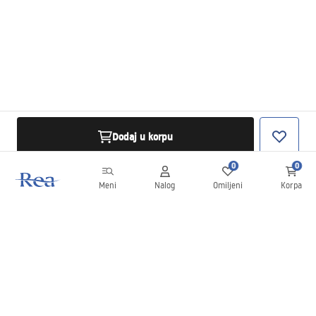
Dodaj u korpu
0
0
Meni
Nalog
Omiljeni
Korpa
Bilten
Budite u toku sa novostima i promocijama!