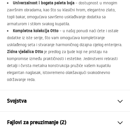
Univerzalnost i bogata paleta boja
– dostupnost u mnogim
završnim obradama, kao što su klasični hrom, elegantno zlato,
topli bakar, omogućava savršeno usklađivanje dodatka sa
armaturom i stilom svakog kupatila.
Kompletna kolekcija Otto
– u našoj ponudi naći ćete i ostale
dodatke iz iste serije, što vam omogućava kompletiranje
usklađenog seta i stvaranje harmoničnog dizajna cijelog enterijera.
Zidna vješalica Otto
je predlog za ljude koji ne pristaju na
kompromise između praktičnosti i estetike. Jedinstveni rebrasti
detalji i čvrsta metalna konstrukcija pružiće vašem kupatilu
elegantan naglasak, istovremeno olakšavajući svakodnevno
održavanje reda.
Svojstva
Boja
Četkana bakar
Fajlovi za preuzimanje (2)
Materijal
Metal