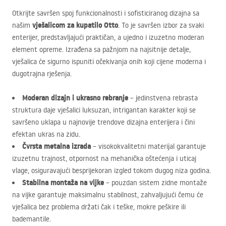
Otkrijte savršen spoj funkcionalnosti i sofisticiranog dizajna sa
vješalicom za kupatilo Otto
našim
. To je savršen izbor za svaki
enterijer, predstavljajući praktičan, a ujedno i izuzetno moderan
element opreme. Izrađena sa pažnjom na najsitnije detalje,
vješalica će sigurno ispuniti očekivanja onih koji cijene moderna i
dugotrajna rješenja.
Moderan dizajn i ukrasno rebranje
– jedinstvena rebrasta
struktura daje vješalici luksuzan, intrigantan karakter koji se
savršeno uklapa u najnovije trendove dizajna enterijera i čini
efektan ukras na zidu.
Čvrsta metalna izrada
– visokokvalitetni materiјal garantuje
izuzetnu trajnost, otpornost na mehanička oštećenja i uticaj
vlage, osiguravajući besprijekoran izgled tokom dugog niza godina.
Stabilna montaža na vijke
– pouzdan sistem zidne montaže
na vijke garantuje maksimalnu stabilnost, zahvaljujući čemu će
vješalica bez problema držati čak i teške, mokre peškire ili
bademantile.