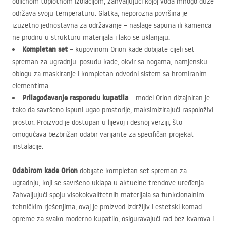
odličnom toplotnom izolacijom, zahvaljujući kojoj voda mnogo duže
održava svoju temperaturu. Glatka, neporozna površina je
izuzetno jednostavna za održavanje – naslage sapuna ili kamenca
ne prodiru u strukturu materijala i lako se uklanjaju.
Kompletan set
– kupovinom Orion kade dobijate cijeli set
spreman za ugradnju: posudu kade, okvir sa nogama, namjensku
oblogu za maskiranje i kompletan odvodni sistem sa hromiranim
elementima.
Prilagođavanje rasporedu kupatila
– model Orion dizajniran je
tako da savršeno ispuni ugao prostorije, maksimizirajući raspoloživi
prostor. Proizvod je dostupan u lijevoj i desnoj verziji, što
omogućava bezbrižan odabir varijante za specifičan projekat
instalacije.
Odabirom kade Orion
dobijate kompletan set spreman za
ugradnju, koji se savršeno uklapa u aktuelne trendove uređenja.
Zahvaljujući spoju visokokvalitetnih materijala sa funkcionalnim
tehničkim rješenjima, ovaj je proizvod izdržljiv i estetski komad
opreme za svako moderno kupatilo, osiguravajući rad bez kvarova i