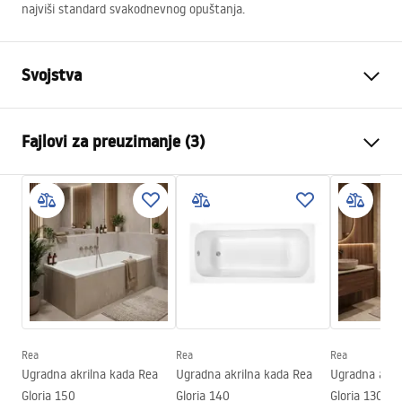
najviši standard svakodnevnog opuštanja.
Svojstva
Tip kupke
Ugao
Fajlovi za preuzimanje (3)
Boja
Bijela
Materijal
Akril
Informacije o bezbjednosti
Duljina
1595
mm
WARUNKI_BEZPIECZENSTWA_WANNY.pdf
Širina
750
mm
Visina
560
mm
Garantni uslovi
Strana ugradnje
Lijeva
Warranty_Terms_and_Conditions_Bathtubs.pdf
Čep i sifon uključeni
Da
Jamstvo
24 mjeseca
Rea
Rea
Rea
Uputstvo za montažu
Ugradna akrilna kada Rea
Ugradna akrilna kada Rea
Ugradna akri
Orion_160_170.pdf
Gloria 150
Gloria 140
Gloria 130