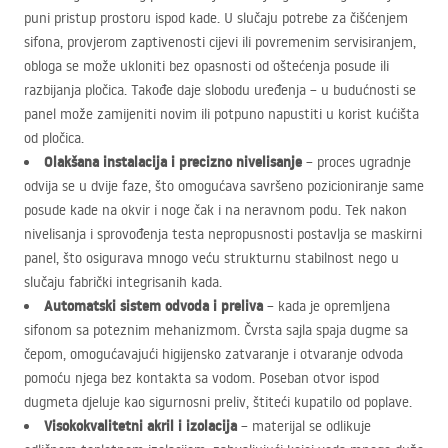
puni pristup prostoru ispod kade. U slučaju potrebe za čišćenjem
sifona, provjerom zaptivenosti cijevi ili povremenim servisiranjem,
obloga se može ukloniti bez opasnosti od oštećenja posude ili
razbijanja pločica. Takođe daje slobodu uređenja – u budućnosti se
panel može zamijeniti novim ili potpuno napustiti u korist kućišta
od pločica.
Olakšana instalacija i precizno nivelisanje
– proces ugradnje
odvija se u dvije faze, što omogućava savršeno pozicioniranje same
posude kade na okvir i noge čak i na neravnom podu. Tek nakon
nivelisanja i sprovođenja testa nepropusnosti postavlja se maskirni
panel, što osigurava mnogo veću strukturnu stabilnost nego u
slučaju fabrički integrisanih kada.
Automatski sistem odvoda i preliva
– kada je opremljena
sifonom sa poteznim mehanizmom. Čvrsta sajla spaja dugme sa
čepom, omogućavajući higijensko zatvaranje i otvaranje odvoda
pomoću njega bez kontakta sa vodom. Poseban otvor ispod
dugmeta djeluje kao sigurnosni preliv, štiteći kupatilo od poplave.
Visokokvalitetni akril i izolacija
– materijal se odlikuje