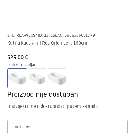
SKU
:
REA-W0094
ID
:
13415
EAN
:
5906366031779
Kutna kada akril Rea Orion Left 160cm
625.00 €
Izaberite varijantu
Proizvod nije dostupan
Obavijesti me o dostupnosti putem e-maila.
Vaš e-mail