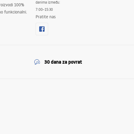
danima između:
proizvodi 100%
7:00–15:30
no funkcionalni.
Pratite nas
30 dana za povrat