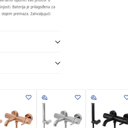
avršeno ispuniti vaš prostor u
josti. Baterija je prilagođena za
 slojem premaza. Zahvaljujući
tni uslovi
nty_Terms_and_Conditions_
s_-_5.pdf
ng