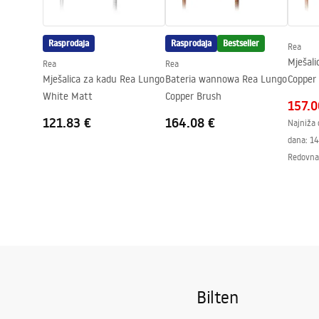
Promjer priključka
1/2 inča
Razmak priključaka
150
mm
Rasprodaja
Rasprodaja
Bestseller
Rea
Jamstvo
5 godina
Mješal
Rea
Rea
Mješalica za kadu Rea Lungo
Bateria wannowa Rea Lungo
Copper
White Matt
Copper Brush
157.0
121.83 €
164.08 €
Najniža 
dana:
14
Redovna 
Bilten