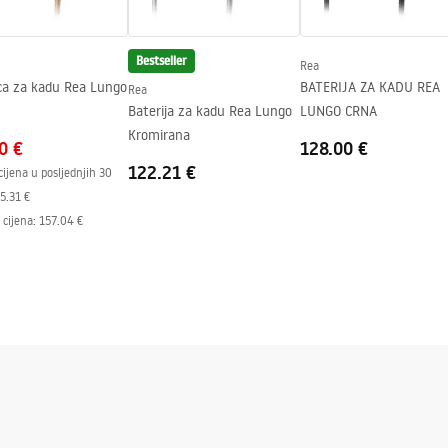
Bestseller
Rea
ica za kadu Rea Lungo
BATERIJA ZA KADU REA
Rea
Baterija za kadu Rea Lungo
LUNGO CRNA
Kromirana
0 €
128.00 €
122.21 €
cijena u posljednjih 30
5.31 €
cijena
:
157.04 €