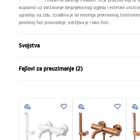
Funkcionalna i moderna baterija s kadom. To je proizvod koji će s
kupaonici uz održavanje besprijekornog izgleda i estetike unutrašn
ugradnju na zidu. Izrađena je od mesinga prekrivenog trostrukim
posebnoj fazi proizvodnje, izdržljiva je i lako čisti.
Svojstva
Vrsta baterije
Kada
Fajlovi za preuzimanje (2)
Način montaže
Zidna
Boja
Bijela
Garan
Vrsta izljevne cijevi
Fiksna
Montažne upute
Warra
Faucet.pdf
Materijal
Mjed, ABS
Faucet
Doseg izljeva
190
mm
Visina
45
mm
Tehnologija premazivanja
Electroplati