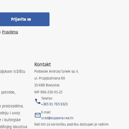
Prijavite se
 u
Pravilima
.
Kontakt
oljskom tržištu
Podlasiak Andrzej Cylwik sp. k.
ul. Przędzalniana 60
15-688 Białystok
 potrebe,
NIP 966-216-01-21
Telefon
+385 91 765 9323
m proizvodima.
E-mail
odnju i uvoz
ured@kupaona-rea.hr
e i kuhinjske
Naš tim za korisničku podršku dostupan je radnim
išnjeg iskustva