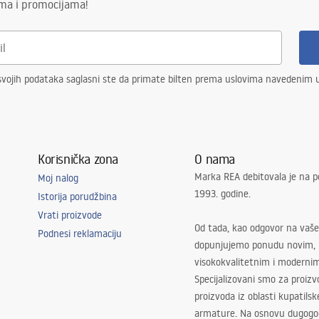
ima i promocijama!
vojih podataka saglasni ste da primate bilten prema uslovima navedenim
Korisnička zona
O nama
Marka REA debitovala je na p
Moj nalog
1993. godine.
Istorija porudžbina
Vrati proizvode
Od tada, kao odgovor na vaše
Podnesi reklamaciju
dopunjujemo ponudu novim,
visokokvalitetnim i moderni
Specijalizovani smo za proizv
proizvoda iz oblasti kupatilsk
armature. Na osnovu dugogod