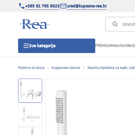
+385 91 765 9323
ured@kupaona-rea.hr
PREMIUM
Noviteti
Best
Sve kategorije
Početna stranica
Kupaonske slavine
Slavine,miješalice za kade, zid
Tuš kabine
Tuš vrata
Tuš kade
Linearni odvodi