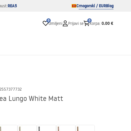
REA5
Crnogorski / EUR
Blog
pust:
0
0
0.00 €
Omiljeni
Prijavi se
Korpa
:
2557377732
Rea Lungo White Matt