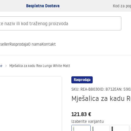
Besplatna Dostava
Kod za po
seller
Rasprodaja
O nama
Kontakt
ne
Mješalica za kadu Rea Lungo White Matt
Rasprodaja
SKU
:
REA-B8030
ID
:
8712
EAN
:
590
Mješalica za kadu 
121.83 €
Izaberite varijantu