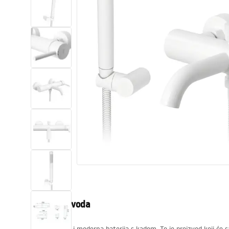
Zahodi, toaleti
Umivaonici
Kade i paravani
Miješalice, pipe, slavine
Tuševi
Kitchen
Kupaonski pribor
Opis proizvoda