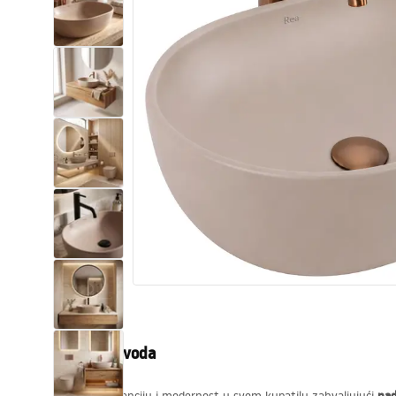
Zahodi, toaleti
Umivaonici
Kade i paravani
Miješalice, pipe, slavine
Tuševi
Kitchen
Kupaonski pribor
Opis proizvoda