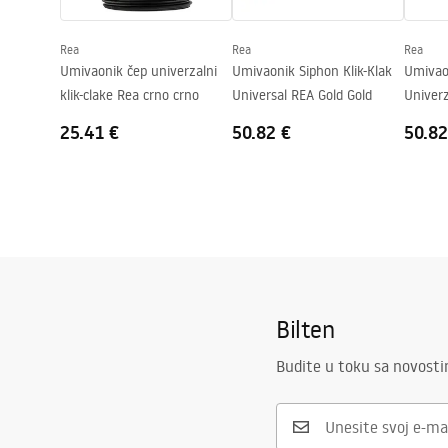
Otvor za slavinu
Ne
Rea
Rea
Rea
Rupa za prelijevanje
Ne
Umivaonik čep univerzalni
Umivaonik Siphon Klik-Klak
Umivaon
klik-clake Rea crno crno
Universal REA Gold Gold
Univerz
25.41 €
50.82 €
50.82
Bilten
Budite u toku sa novost