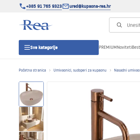
+385 91 765 9323
ured@kupaona-rea.hr
PREMIUM
Noviteti
Best
Sve kategorije
Početna stranica
Umivaonici, sudoperi za kupaonu
Nasadni umivao
Tuš kabine
Tuš vrata
Tuš kade
Linearni odvodi