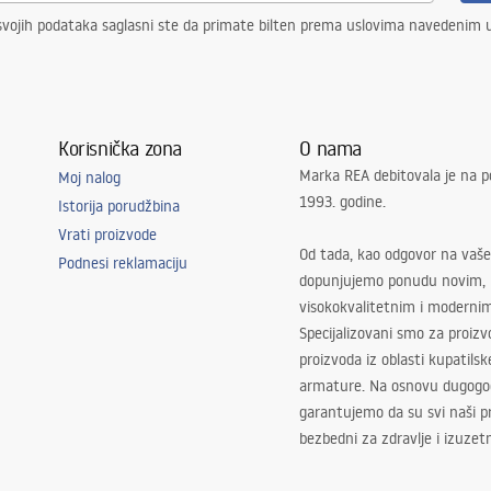
vojih podataka saglasni ste da primate bilten prema uslovima navedenim
Korisnička zona
O nama
Marka REA debitovala je na p
Moj nalog
1993. godine.
Istorija porudžbina
Vrati proizvode
Od tada, kao odgovor na vaše
Podnesi reklamaciju
dopunjujemo ponudu novim,
visokokvalitetnim i moderni
Specijalizovani smo za proizv
proizvoda iz oblasti kupatilsk
armature. Na osnovu dugogod
garantujemo da su svi naši 
bezbedni za zdravlje i izuzet