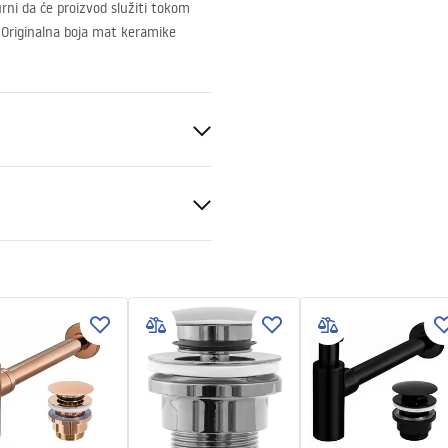
rni da će proizvod služiti tokom
 Originalna boja mat keramike
eramika
ija kamena
tni uslovi
nty_Terms_and_Conditions_
_-_5.pdf