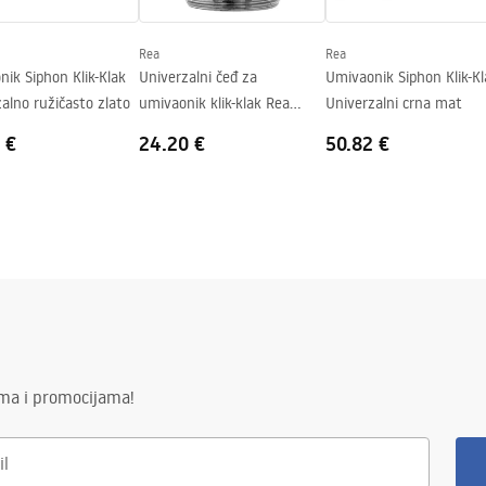
Rea
Rea
ik Siphon Klik-Klak
Univerzalni čeđ za
Umivaonik Siphon Klik-Kl
alno ružičasto zlato
umivaonik klik-klak Rea
Univerzalni crna mat
Chrome
 €
24.20 €
50.82 €
ima i promocijama!