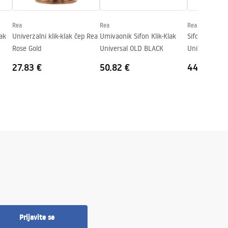
Rea
Rea
Rea
ak
Univerzalni klik-klak čep Rea
Umivaonik Sifon Klik-Klak
Sifon za umiv
Rose Gold
Universal OLD BLACK
Universal Ch
27.83 €
50.82 €
44.77 €
Prijavite se