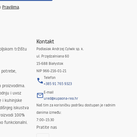
 u
Pravilima
.
Kontakt
oljskom tržištu
Podlasiak Andrzej Cylwik sp. k.
ul. Przędzalniana 60
15-688 Białystok
 potrebe,
NIP 966-216-01-21
Telefon
+385 91 765 9323
m proizvodima.
E-mail
odnju i uvoz
ured@kupaona-rea.hr
e i kuhinjske
Naš tim za korisničku podršku dostupan je radnim
išnjeg iskustva
danima između:
proizvodi 100%
7:00–15:30
no funkcionalni.
Pratite nas