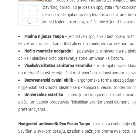
na
Doživite eleganciju i modernost u svom kupatilu zahvaljujući
Taupe
mat
u
završnoj obradi. To je idealan spoj stila i funkcional
korisnika. Izrađen od materijala najvišeg kvaliteta od strane br
naglasiti dizajnerski izgled enterijera, već će obezbijediti i pouz
Modna nijansa Taupe
– jedinstven spoj sive i bež boje u mat 
izuzetan karakter, kao stilski akcent u modernim aranžmanima.
Način montaže nadgradni
– postavljanje umivaonika na ploč
oblika i olakšava brzo održavanje zone umivaonika čistom.
Visokokvalitetna sanitarna keramika
– materijal najviše kla
na mehanička oštećenja i čini mat površinu jednostavnom za s
Bezvremenski ovalni oblik
– ergonomska forma obezbjeđuje 
higijenskih aktivnosti, idealno se uklapajući u većinu modernih pr
Univerzalna estetika
– zahvaljujući mogućnosti kombinovanja 
ploča, umivaonik predstavlja fleksibilan aranžmanski element, koji
preferencijama.
Nadgradni umivaonik Rea Focus Taupe
izbor je za osobe koje ci
Savršen u svakom detalju, izrađen s pažnjom prema kvalitetu i es