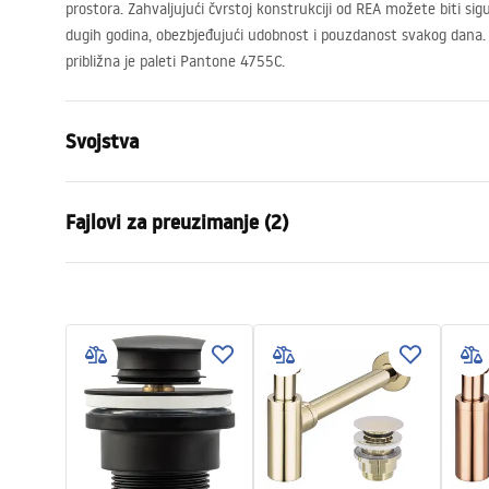
prostora. Zahvaljujući čvrstoj konstrukciji od
REA
možete biti sigu
dugih godina, obezbjeđujući udobnost i pouzdanost svakog dana.
približna je paleti Pantone 4755C.
Svojstva
Način montaže
Na ploču
Fajlovi za preuzimanje (2)
Materijal
Sanitarna k
Boja
Bež, Imitac
Garan
Završetak
Mat
Montažne upute
Warra
Basin.pdf
Duljina
485
mm
Basins
Širina
345
mm
Visina
185
mm
Dubina
110
mm
Oblik
Ovalni