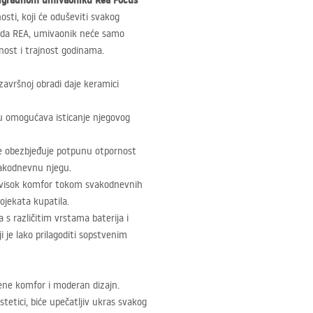
dgradnom umivaoniku Rea Focus
nosti, koji će oduševiti svakog
enda
REA
, umivaonik neće samo
danost i trajnost godinama.
završnoj obradi daje keramici
u omogućava isticanje njegovog
se obezbjeđuje potpunu otpornost
vakodnevnu njegu.
visok komfor tokom svakodnevnih
ojekata kupatila.
s različitim vrstama baterija i
 je lako prilagoditi sopstvenim
jene komfor i moderan dizajn.
tetici, biće upečatljiv ukras svakog