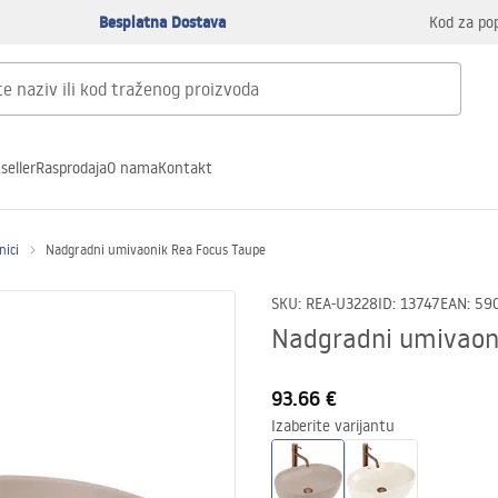
Besplatna Dostava
Kod za po
seller
Rasprodaja
O nama
Kontakt
nici
Nadgradni umivaonik Rea Focus Taupe
SKU
:
REA-U3228
ID
:
13747
EAN
:
59
Nadgradni umivaon
93.66 €
Izaberite varijantu