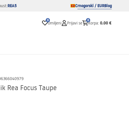
REA5
Crnogorski / EUR
Blog
pust:
0
0
0.00 €
Omiljeni
Prijavi se
Korpa
:
06366040979
ik Rea Focus Taupe