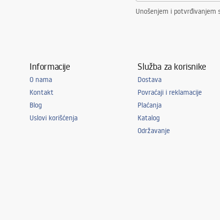
Unošenjem i potvrđivanjem s
Informacije
Služba za korisnike
O nama
Dostava
Kontakt
Povraćaji i reklamacije
Blog
Plaćanja
Uslovi korišćenja
Katalog
Održavanje