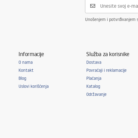
Razmak priključaka
150
mm
Jamstvo
5 godina
Unošenjem i potvrđivanjem s
Informacije
Služba za korisnike
O nama
Dostava
Kontakt
Povraćaji i reklamacije
Blog
Plaćanja
Uslovi korišćenja
Katalog
Održavanje