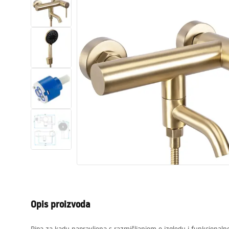
Zahodi, toaleti
Umivaonici
Kade i paravani
Miješalice, pipe, slavine
Tuševi
Kitchen
Kupaonski pribor
Opis proizvoda