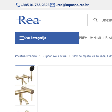
+385 91 765 9323
ured@kupaona-rea.hr
PREMIUM
Noviteti
Best
Sve kategorije
Početna stranica
Kupaonske slavine
Slavine,miješalice za kade, zid
Tuš kabine
Tuš vrata
Tuš kade
Linearni odvodi