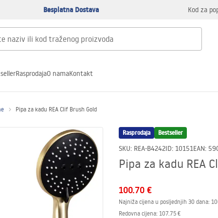
Besplatna Dostava
Kod za po
seller
Rasprodaja
O nama
Kontakt
ne
Pipa za kadu REA Clif Brush Gold
Rasprodaja
Bestseller
SKU
:
REA-B4242
ID
:
10151
EAN
:
59
Pipa za kadu REA Cl
100.70 €
Najniža cijena u posljednjih 30 dana:
10
Redovna cijena
:
107.75 €