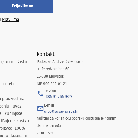
Prijavite se
 u
Pravilima
.
Kontakt
oljskom tržištu
Podlasiak Andrzej Cylwik sp. k.
ul. Przędzalniana 60
15-688 Białystok
 potrebe,
NIP 966-216-01-21
Telefon
+385 91 765 9323
m proizvodima.
E-mail
odnju i uvoz
ured@kupaona-rea.hr
e i kuhinjske
Naš tim za korisničku podršku dostupan je radnim
išnjeg iskustva
danima između:
proizvodi 100%
7:00–15:30
no funkcionalni.