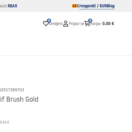
REA5
Crnogorski / EUR
Blog
pust:
0
0
0.00 €
Omiljeni
Prijavi se
Korpa
:
02557399703
if Brush Gold
0.61 €