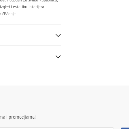
nosti. Pogodan za svaku kupaonicu,
gled i estetiku interijera.
a čišćenje.
to
tni uslovi
nty_Terms_and_Conditions_
s_-_5.pdf
ima i promocijama!