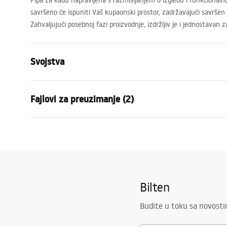
Pipa za kadu napravljena s razmišljanjem o izgledu i funkcional
savršeno će ispuniti Vaš kupaonski prostor, zadržavajući savršen iz
Zahvaljujući posebnoj fazi proizvodnje, izdržljiv je i jednostavan z
Svojstva
Vrsta baterije
Kada
Fajlovi za preuzimanje (2)
Način montaže
Zidna
Boja
Četkano zla
Garan
Vrsta izljevne cijevi
Pomična
Montažne upute
Warra
Faucet.pdf
Materijal
Mjed, ABS
Faucet
Doseg izljeva
190
mm
Bilten
Visina
110
mm
Tehnologija premazivanja
PVD
Budite u toku sa novost
Promjer priključka
1/2 inča