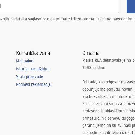
vojih podataka saglasni ste da primate bilten prema uslovima navedenim
Korisnička zona
O nama
Marka REA debitovala je na p
Moj nalog
1993. godine.
Istorija porudžbina
Vrati proizvode
Od tada, kao odgovor na vaše
Podnesi reklamaciju
dopunjujemo ponudu novim,
visokokvalitetnim i moderni
Specijalizovani smo za proizv
proizvoda iz oblasti kupatilsk
armature. Na osnovu dugogod
garantujemo da su svi naši 
bezbedni za zdravlje i izuzet