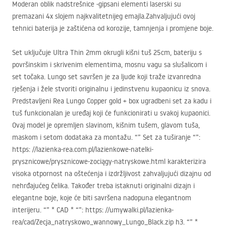
Moderan oblik nadstrešnice -gipsani elementi laserski su
premazani 4x slojem najkvalitetnijeg emajla.Zahvaljujući ovoj
tehnici baterija je zaštićena od korozije, tamnjenja i promjene boje.
Set uključuje Ultra Thin 2mm okrugli kišni tuš 25cm, bateriju s
površinskim i skrivenim elementima, mosnu vagu sa slušalicom i
set točaka. Lungo set savršen je za ljude koji traže izvanredna
rješenja i žele stvoriti originalnu i jedinstvenu kupaonicu iz snova.
Predstavljeni Rea Lungo Copper gold + box ugradbeni set za kadu i
tuš funkcionalan je uređaj koji će funkcionirati u svakoj kupaonici.
Ovaj model je opremljen slavinom, kišnim tušem, glavom tuša,
maskom i setom dodataka za montažu. “” Set za tuširanje “”:
https: //lazienka-rea.com.pl/lazienkowe-natelki-
prysznicowe/prysznicowe-zociągy-natryskowe.html karakterizira
visoka otpornost na oštećenja i izdržljivost zahvaljujući dizajnu od
nehrđajućeg čelika. Također treba istaknuti originalni dizajn i
elegantne boje, koje će biti savršena nadopuna elegantnom
interijeru. “” *
CAD
* “”: https: //umywalki.pl/lazienka-
rea/cad/Zecja_natryskowo_wannowy_Lungo_Black.zip h3. “” *