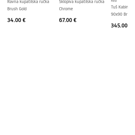
Rea
Ravna kupatilska ručka
Sklopiva kupatilska ručka
Uputstvo za montažu
Tuš Kabina R
Brush Gold
Chrome
Razmak priključaka
150
mm
shower_set.pdf
90x90 Brush
Jamstvo
24 mjeseca
34.00 €
67.00 €
345.00 €