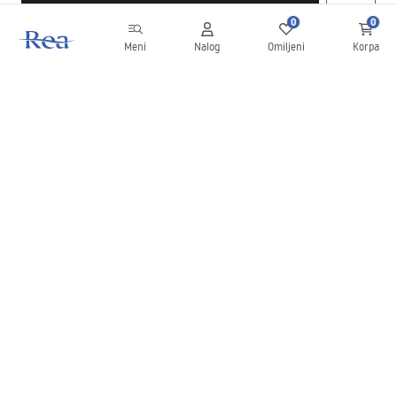
0
0
Meni
Nalog
Omiljeni
Korpa
Bilten
Budite u toku sa novostima i promocijama!
Prijavite se
Unošenjem i potvrđivanjem svojih podataka saglasni ste da
primate bilten prema uslovima navedenim u
Pravilima
.