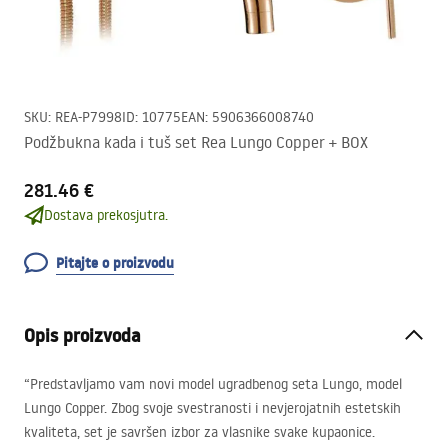
SKU
:
REA-P7998
ID
:
10775
EAN
:
5906366008740
Podžbukna kada i tuš set Rea Lungo Copper + BOX
281.46 €
Dostava prekosjutra.
Pitajte o proizvodu
Opis proizvoda
“Predstavljamo vam novi model ugradbenog seta Lungo, model
Lungo Copper. Zbog svoje svestranosti i nevjerojatnih estetskih
kvaliteta, set je savršen izbor za vlasnike svake kupaonice.