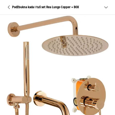
Podžbukna kada i tuš set Rea Lungo Copper + BOX