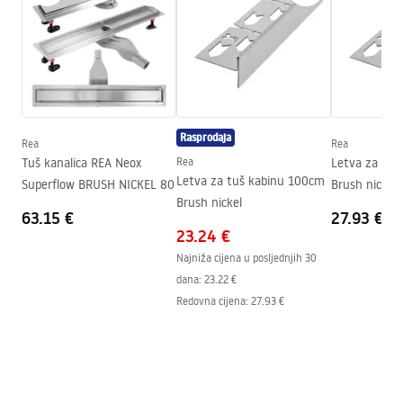
Boja
Četkani čelik
Materijal
Nehrđajući čelik
Duljina
1200
mm
Visina
52
mm
Širina
12
mm
Rasprodaja
Rea
Rea
Debljina čelika
1
mm
Tuš kanalica REA Neox
Rea
Letva za tuš
Može se sjeći
Da
Letva za tuš kabinu 100cm
Superflow BRUSH NICKEL 80
Brush nickel
Brush nickel
Jamstvo
24 mjeseca
63.15 €
27.93 €
23.24 €
Najniža cijena u posljednjih 30
dana:
23.22 €
Redovna cijena
:
27.93 €