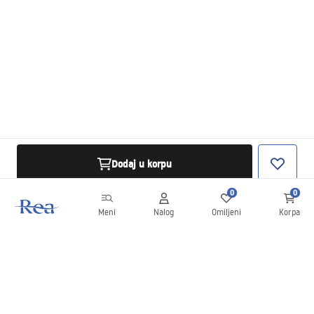
Dodaj u korpu
0
0
Meni
Nalog
Omiljeni
Korpa
Bilten
Budite u toku sa novostima i promocijama!