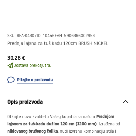
SKU
:
REA-K4307
ID
:
10446
EAN
:
5906366002953
Prednja lajsna za tuš kadu 120cm BRUSH NICKEL
30.28 €
Dostava prekosjutra.
Pitajte o proizvodu
Opis proizvoda
Prednjom
Otkrijte novu kvalitetu Vašeg kupatila sa našom
lajsnom za tuš-kadu dužine 120 cm (1200 mm)
. Izrađena od
niklovanog brušenog čelika
, nudi izvrsnu kombinaciju stila i