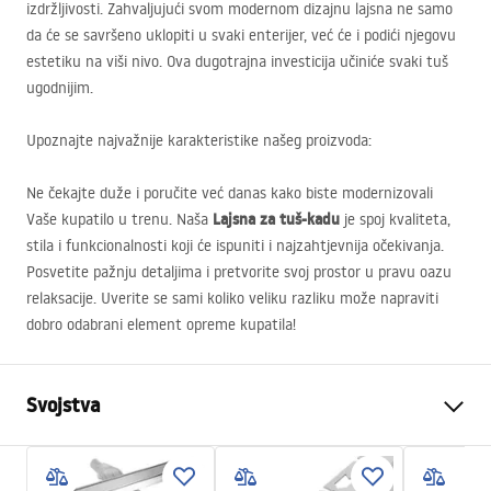
izdržljivosti. Zahvaljujući svom modernom dizajnu lajsna ne samo
da će se savršeno uklopiti u svaki enterijer, već će i podići njegovu
estetiku na viši nivo. Ova dugotrajna investicija učiniće svaki tuš
ugodnijim.
Upoznajte najvažnije karakteristike našeg proizvoda:
Ne čekajte duže i poručite već danas kako biste modernizovali
Lajsna za tuš-kadu
Vaše kupatilo u trenu. Naša
je spoj kvaliteta,
stila i funkcionalnosti koji će ispuniti i najzahtjevnija očekivanja.
Posvetite pažnju detaljima i pretvorite svoj prostor u pravu oazu
relaksacije. Uverite se sami koliko veliku razliku može napraviti
dobro odabrani element opreme kupatila!
Svojstva
Tip proizvoda
Čeona letvica