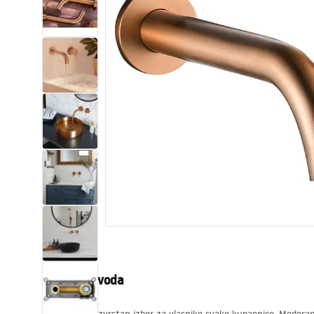
Zahodi, toaleti
Umivaonici
Kade i paravani
Miješalice, pipe, slavine
Tuševi
Kitchen
Kupaonski pribor
Opis proizvoda