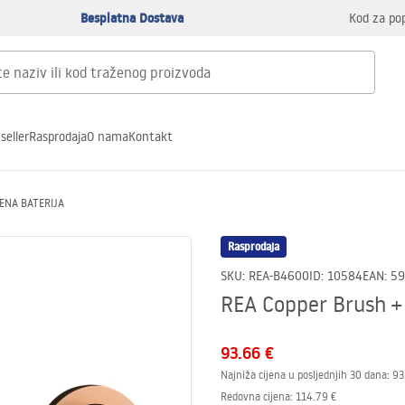
Besplatna Dostava
Kod za po
seller
Rasprodaja
O nama
Kontakt
VENA BATERIJA
Rasprodaja
SKU
:
REA-B4600
ID
:
10584
EAN
:
59
REA Copper Brush 
93.66 €
Najniža cijena u posljednjih 30 dana:
93
Redovna cijena
:
114.79 €