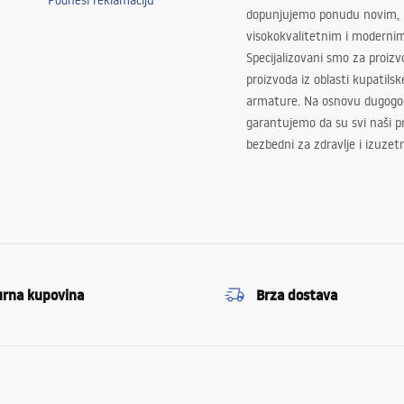
Podnesi reklamaciju
dopunjujemo ponudu novim,
visokokvalitetnim i moderni
Specijalizovani smo za proizv
proizvoda iz oblasti kupatilsk
armature. Na osnovu dugogod
garantujemo da su svi naši 
bezbedni za zdravlje i izuzet
urna kupovina
Brza dostava