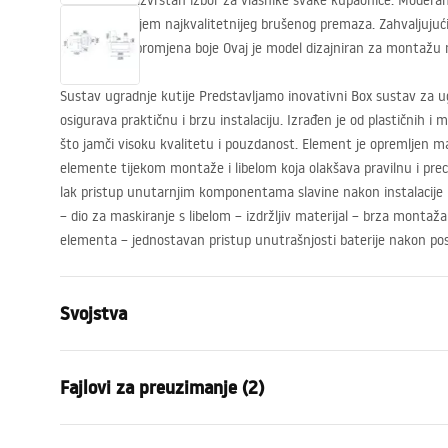
“Mješalica je izvrstan izbor za vlasnike svake kupaonice. Moderan
4-strukim slojem najkvalitetnijeg brušenog premaza. Zahvaljujući 
od korozije i promjena boje Ovaj je model dizajniran za montažu 
Sustav ugradnje kutije Predstavljamo inovativni Box sustav za u
osigurava praktičnu i brzu instalaciju. Izrađen je od plastičnih 
što jamči visoku kvalitetu i pouzdanost. Element je opremljen ma
elemente tijekom montaže i libelom koja olakšava pravilnu i p
lak pristup unutarnjim komponentama slavine nakon instalacije r
– dio za maskiranje s libelom – izdržljiv materijal – brza montaža
elementa – jednostavan pristup unutrašnjosti baterije nakon pos
Svojstva
Vrsta baterije
Za umivaoni
Fajlovi za preuzimanje (2)
Način montaže
Zidna, Ugra
Boja
Četkana ba