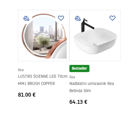
Garan
Vrsta izljevne cijevi
Fiksna
Instrukcja montażu
Warra
Instrukcja_montazu_.pdf
Materijal
Mjed
Faucet
Doseg izljeva
150
mm
Visina
110
mm
Tehnologija premazivanja
PVD
Promjer priključka
1/2 inča
Bestseller
Rea
LUSTRO ŚCIENNE LED 70cm
Rea
MMJ BRUSH COPPER
Nadblatni umivaonik Rea
Belinda Slim
81.00 €
64.13 €