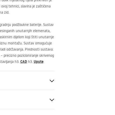
 oblik mjedenog tijela prekriven je
ovoj tehnici, slavina je zaštićena
na zid.
gradnju podžbukne baterije. Sustav
i mesinganih unutarnjih elemenata,
skirnim dijelom koji štiti unutarnje
reciznu montažu. Sustav omogućuje
adi održavanja. Prednosti sustava:
 – precizno pozicioniranje skrivenog
CAD
Upute
tavljanja h3.
h3.
k, Kada
dbena
kar