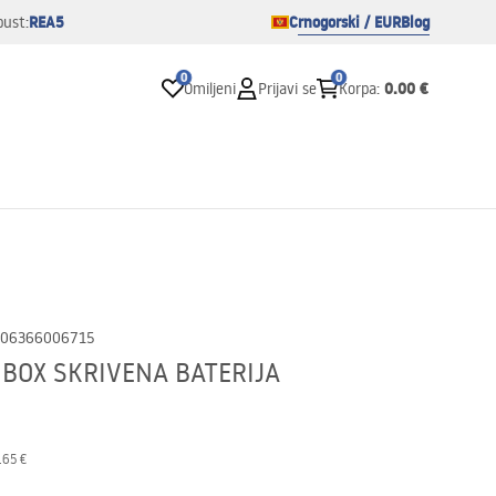
REA5
Crnogorski / EUR
Blog
pust:
0
0
0.00 €
Omiljeni
Prijavi se
Korpa
:
06366006715
+ BOX SKRIVENA BATERIJA
.65 €