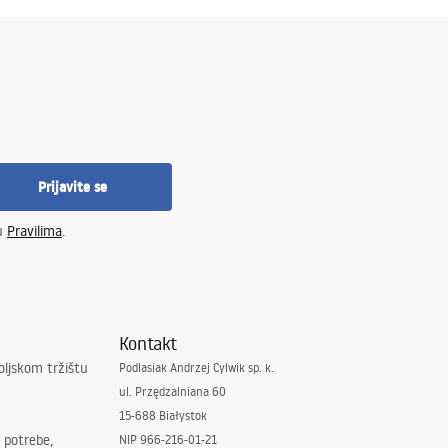
Prijavite se
 u
Pravilima
.
Kontakt
oljskom tržištu
Podlasiak Andrzej Cylwik sp. k.
ul. Przędzalniana 60
15-688 Białystok
 potrebe,
NIP 966-216-01-21