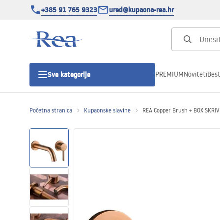
+385 91 765 9323
ured@kupaona-rea.hr
PREMIUM
Noviteti
Best
Sve kategorije
Početna stranica
Kupaonske slavine
REA Copper Brush + BOX SKRI
Tuš kabine
Tuš vrata
Tuš kade
Linearni odvodi