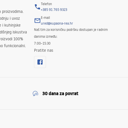
Telefon
+385 91 765 9323
m proizvodima.
E-mail
odnju i uvoz
ured@kupaona-rea.hr
e i kuhinjske
Naš tim za korisničku podršku dostupan je radnim
išnjeg iskustva
danima između:
proizvodi 100%
7:00–15:30
no funkcionalni.
Pratite nas
30 dana za povrat