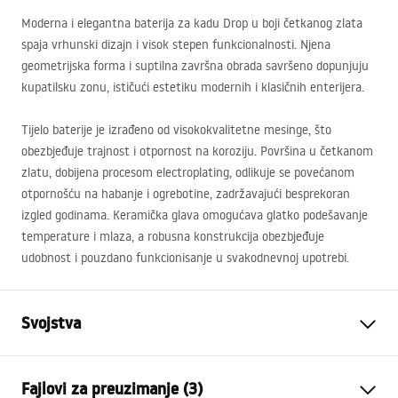
Moderna i elegantna baterija za kadu Drop u boji četkanog zlata
spaja vrhunski dizajn i visok stepen funkcionalnosti. Njena
geometrijska forma i suptilna završna obrada savršeno dopunjuju
kupatilsku zonu, ističući estetiku modernih i klasičnih enterijera.
Tijelo baterije je izrađeno od visokokvalitetne mesinge, što
obezbjeđuje trajnost i otpornost na koroziju. Površina u četkanom
zlatu, dobijena procesom electroplating, odlikuje se povećanom
otpornošću na habanje i ogrebotine, zadržavajući besprekoran
izgled godinama. Keramička glava omogućava glatko podešavanje
temperature i mlaza, a robusna konstrukcija obezbjeđuje
udobnost i pouzdano funkcionisanje u svakodnevnoj upotrebi.
Svojstva
Vrsta baterije
Kada
Fajlovi za preuzimanje (3)