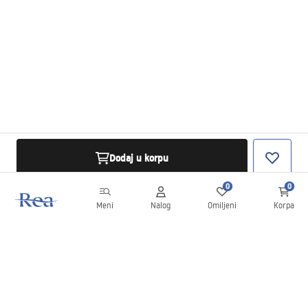
Dodaj u korpu
0
0
Meni
Nalog
Omiljeni
Korpa
Bilten
Budite u toku sa novostima i promocijama!