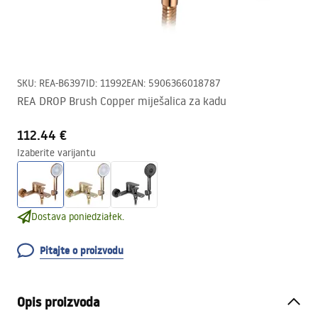
SKU
:
REA-B6397
ID
:
11992
EAN
:
5906366018787
REA DROP Brush Copper miješalica za kadu
112.44 €
Izaberite varijantu
Dostava poniedziałek.
Pitajte o proizvodu
Opis proizvoda