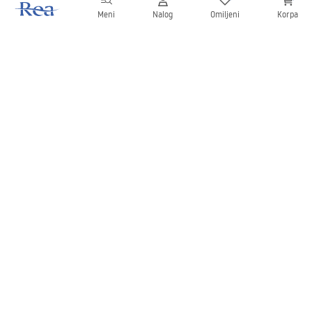
Meni
Nalog
Omiljeni
Korpa
Bilten
Budite u toku sa novostima i promocijama!
Prijavite se
Unošenjem i potvrđivanjem svojih podataka saglasni ste da
primate bilten prema uslovima navedenim u
Pravilima
.