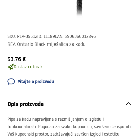
SKU
:
REA-B5512
ID
:
11189
EAN
:
5906366012846
REA Ontario Black miješalica za kadu
53.76 €
Dostava utorak.
Pitajte o proizvodu
Opis proizvoda
Pipa za kadu napravljena s razmišljanjem o izgledu i
funkcionalnosti. Pogodan za svaku kupaonicu, savršeno će ispuniti
Vaš kupaonski prostor, zadržavajući savršen izgled i estetiku