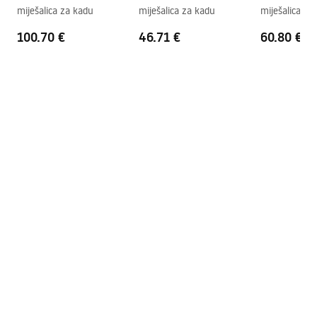
miješalica za kadu
miješalica za kadu
miješalica za
Jamstvo
5 godina
100.70 €
46.71 €
60.80 €