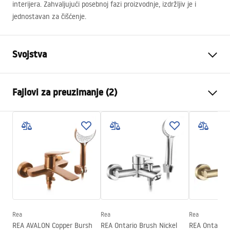
interijera. Zahvaljujući posebnoj fazi proizvodnje, izdržljiv je i
jednostavan za čišćenje.
Svojstva
Vrsta baterije
Kada
Fajlovi za preuzimanje (2)
Način montaže
Zidna
Boja
Crn
Montažne upute
Vrsta izljevne cijevi
Fiksna
Faucet.pdf
Materijal
Mjed, ABS
Doseg izljeva
165
mm
Garantni uslovi
Visina
80
mm
Warranty_Terms_and_Conditions_Faucets_-_5.pdf
Tehnologija premazivanja
Electroplating
Promjer priključka
1/2 inča
Rea
Rea
Rea
REA AVALON Copper Bursh
REA Ontario Brush Nickel
REA Ontario 
Razmak priključaka
150
mm