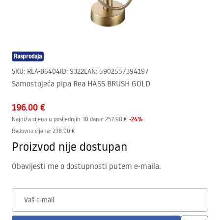
Rasprodaja
SKU
:
REA-B6404
ID
:
9322
EAN
:
5902557394197
Samostojeća pipa Rea HASS BRUSH GOLD
196.00 €
-
24
%
Najniža cijena u posljednjih 30 dana:
257.98 €
Redovna cijena
:
238.00 €
Proizvod nije dostupan
Obavijesti me o dostupnosti putem e-maila.
Vaš e-mail