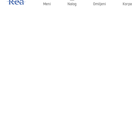
Meni
Nalog
Omiljeni
Korpa
Bilten
Budite u toku sa novostima i promocijama!
Prijavite se
Unošenjem i potvrđivanjem svojih podataka saglasni ste da
primate bilten prema uslovima navedenim u
Pravilima
.