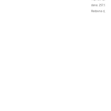
dana:
257.98 €
Redovna cijena