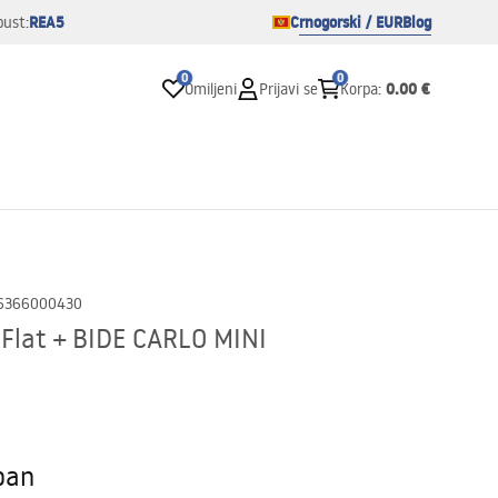
REA5
Crnogorski / EUR
Blog
pust:
0
0
0.00 €
Omiljeni
Prijavi se
Korpa
:
6366000430
Flat + BIDE CARLO MINI
pan