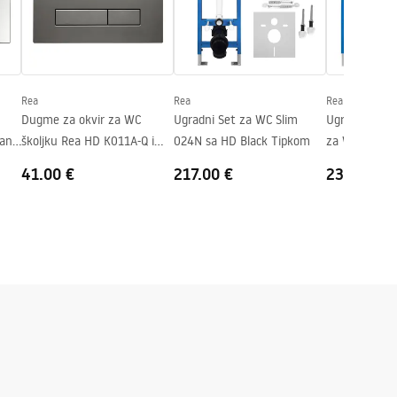
Rea
Rea
Rea
Dugme za okvir za WC
Ugradni Set za WC Slim
Ugradbeni (p
 and
školjku Rea HD K011A-Q i
024N sa HD Black Tipkom
za WC školjk
Slim 024N Titan
HD Satin
41.00 €
217.00 €
234.00 €