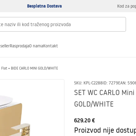
Besplatna Dostava
Kod za po
seller
Rasprodaja
O nama
Kontakt
 Flat + BIDE CARLO MINI GOLD/WHITE
SKU
:
KPL-C2288
ID
:
7279
EAN
:
590
SET WC CARLO Mini 
GOLD/WHITE
629.20 €
Proizvod nije dostu