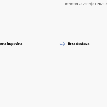
bezbedni za zdravlje i izuzet
urna kupovina
Brza dostava