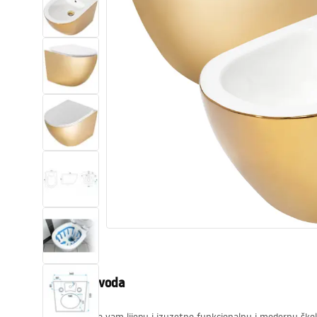
Zahodi, toaleti
Umivaonici
Kade i paravani
Miješalice, pipe, slavine
Tuševi
Kitchen
Kupaonski pribor
Opis proizvoda