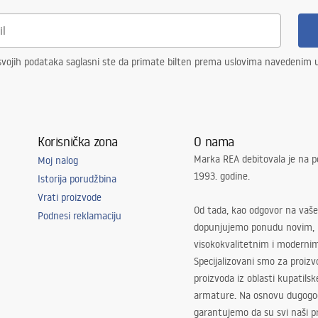
vojih podataka saglasni ste da primate bilten prema uslovima navedenim
Korisnička zona
O nama
Marka REA debitovala je na p
Moj nalog
1993. godine.
Istorija porudžbina
Vrati proizvode
Od tada, kao odgovor na vaše
Podnesi reklamaciju
dopunjujemo ponudu novim,
visokokvalitetnim i moderni
Specijalizovani smo za proizv
proizvoda iz oblasti kupatilsk
armature. Na osnovu dugogod
garantujemo da su svi naši 