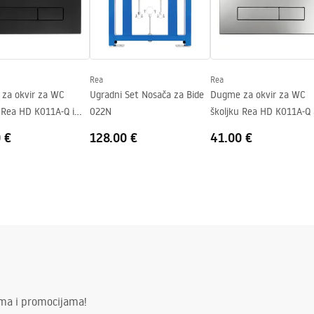
Rea
Rea
za okvir za WC
Ugradni Set Nosača za Bide
Dugme za okvir za WC
 Rea HD K011A-Q i
022N
školjku Rea HD K011A-Q
24N Black
Slim 024N Satin
 €
128.00 €
41.00 €
ima i promocijama!