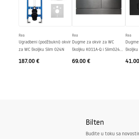
WC.pdf
Visina
355
mm
Razmak montažnih vijaka
180
mm
Daska uključena
Da, bijela
Rea
Rea
Rea
Ugradbeni (podžbukni) okvir
Dugme za okvir za WC
Dugme 
za WC školjku Slim 024N
školjku K011A-Q i Slim024N
školjku
Rea T Titan
Slim 0
187.00 €
69.00 €
41.00
Bilten
Budite u toku sa novost