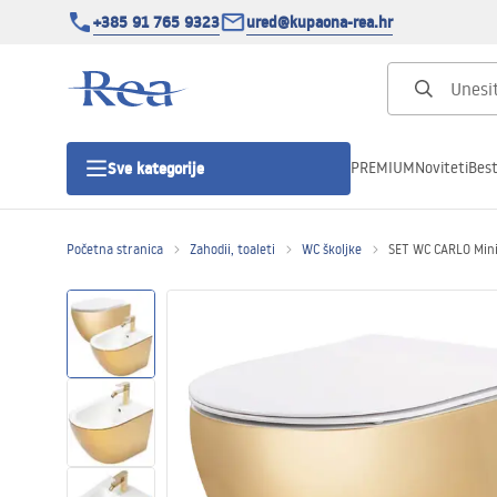
+385 91 765 9323
ured@kupaona-rea.hr
PREMIUM
Noviteti
Best
Sve kategorije
Početna stranica
Zahodii, toaleti
WC školjke
SET WC CARLO Mini
Tuš kabine
Tuš vrata
Tuš kade
Linearni odvodi