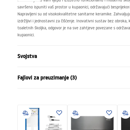
Predstavljamo vam lijepu i izuzetno funkcionalnu i modernu školjku
savršeno ispuniti vaš prostor u kupaonici, održavajući besprijekor
Napravljeni su od visokokvalitetne sanitarne keramike. Zahvaljuju
izdržljivi i jednostavni za čišćenje. Inovativni sustav bez obroka, k
toaletnih školjka, odgovor je na sve zahtjeve povezane s održavan
kupaonici.
Svojstva
Način montaže
Zidna
Fajlovi za preuzimanje (3)
Sustav ispiranja
Rimless (be
Boja
Bijela/Zlatn
Atest
Installat
Završetak
Sjajni
ATEST-higieniczny.pdf
instrukcja
Materijal
Sanitarna k
Duljina
495
mm
Montažne upute
Širina
370
mm