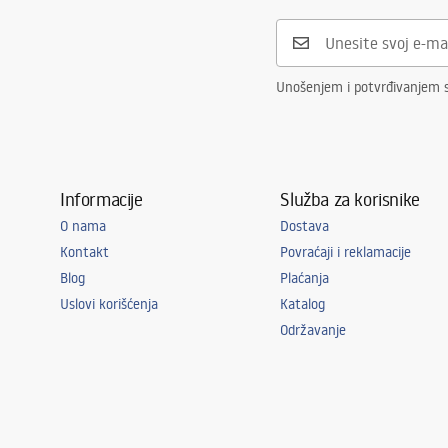
Unošenjem i potvrđivanjem s
Informacije
Služba za korisnike
O nama
Dostava
Kontakt
Povraćaji i reklamacije
Blog
Plaćanja
Uslovi korišćenja
Katalog
Održavanje