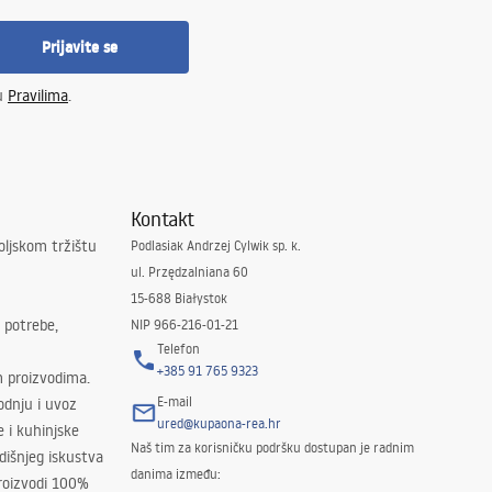
Prijavite se
 u
Pravilima
.
Kontakt
oljskom tržištu
Podlasiak Andrzej Cylwik sp. k.
ul. Przędzalniana 60
15-688 Białystok
 potrebe,
NIP 966-216-01-21
Telefon
+385 91 765 9323
m proizvodima.
E-mail
odnju i uvoz
ured@kupaona-rea.hr
e i kuhinjske
Naš tim za korisničku podršku dostupan je radnim
išnjeg iskustva
danima između:
proizvodi 100%