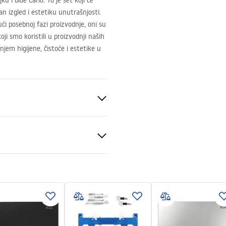
 i bide Carlo. To je set koji će
an izgled i estetiku unutrašnjosti.
ći posebnoj fazi proizvodnje, oni su
oji smo koristili u proizvodnji naših
jem higijene, čistoće i estetike u
z ruba)
a
ion instructions
-montażu-misy-wc-video.mp4
eramika