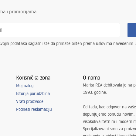
ima i promocijama!
vojih podataka saglasni ste da primate bilten prema uslovima navedenim
Korisnička zona
O nama
Marka REA debitovala je na p
Moj nalog
1993. godine.
Istorija porudžbina
Vrati proizvode
Od tada, kao odgovor na vaše
Podnesi reklamaciju
dopunjujemo ponudu novim,
visokokvalitetnim i moderni
Specijalizovani smo za proizv