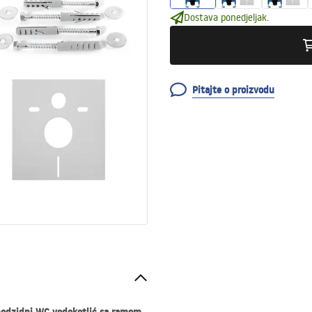
Dostava ponedjeljak.
Pitajte o proizvodu