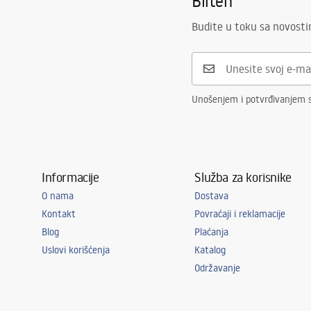
Bilten
Budite u toku sa novost
Unošenjem i potvrđivanjem s
Informacije
Služba za korisnike
O nama
Dostava
Kontakt
Povraćaji i reklamacije
Blog
Plaćanja
Uslovi korišćenja
Katalog
Održavanje