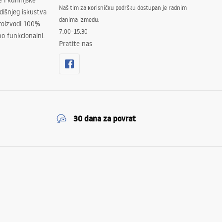
e i kuhinjske
Naš tim za korisničku podršku dostupan je radnim
išnjeg iskustva
danima između:
proizvodi 100%
7:00–15:30
no funkcionalni.
Pratite nas
30 dana za povrat