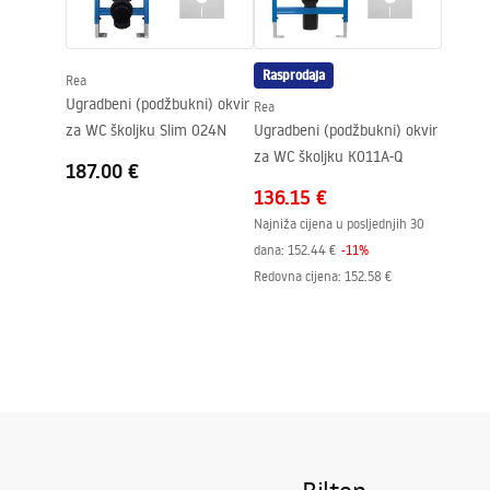
meseca za 
Rasprodaja
Rea
Ugradbeni (podžbukni) okvir
Rea
za WC školjku Slim 024N
Ugradbeni (podžbukni) okvir
za WC školjku K011A-Q
187.00 €
136.15 €
Najniža cijena u posljednjih 30
dana:
152.44 €
-
11
%
Redovna cijena
:
152.58 €