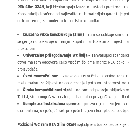
p
Tražite pouzdanu, kompaktnu bazu za svoju WC šolju? Otkrijte
REA
Slim 024N
, koji idealno spaja izuzetnu uštedu prostora, tra
Konstrukcija izrađena od najkvalitetnijih materijala garantuje pot
odličan temelj za modernu kupatilsku keramiku.
Izuzetno vitka konstrukcija (Slim)
– ram se odlikuje širinom
se genijalno pokazuje u manjim kupatilima, toaletima i mjesti
prostorom.
Univerzalno prilagođavanje WC šolja
– zahvaljujući standar
otvorima ram odgovara kako visećim šoljama marke
REA
, tako i
proizvođača.
Čvrst montažni ram
– visokokvalitetni čelik i stabilna konstr
maksimalnu izdržljivost na opterećenja i potpunu otpornost na ko
Široka kompatibilnost tipki
– na ram odgovaraju isključivo m
T, I i J
, što omogućava idealno, individualno prilagođavanje stila d
Kompletna instalaciona oprema
– proizvod je opremljen s
elementima, uključujući set priključnih cijevi i komplet za bezbje
Podzidni WC ram
REA
Slim 024N
najbolji je izbor za osobe koje