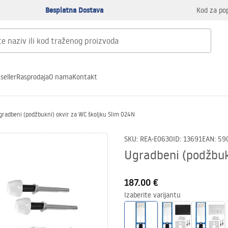
Besplatna Dostava
Kod za po
seller
Rasprodaja
O nama
Kontakt
gradbeni (podžbukni) okvir za WC školjku Slim 024N
SKU
:
REA-E0630
ID
:
13691
EAN
:
59
Ugradbeni (podžbuk
187.00 €
Izaberite varijantu