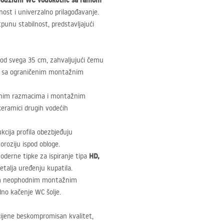
odzidni WC vodokotlić sa ramom
jnost i univerzalno prilagođavanje.
punu stabilnost, predstavljajući
 od svega 35 cm, zahvaljujući čemu
ma sa ograničenim montažnim
dnim razmacima i montažnim
 keramici drugih vodećih
ukcija profila obezbjeđuju
roziju ispod obloge.
HD,
oderne tipke za ispiranje tipa
etalja uređenju kupatila.
vim neophodnim montažnim
dno kačenje WC šolje.
 cijene beskompromisan kvalitet,