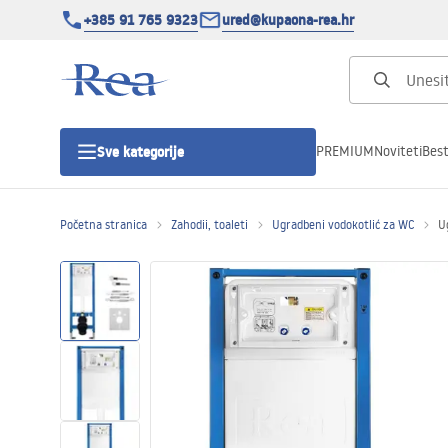
+385 91 765 9323
ured@kupaona-rea.hr
PREMIUM
Noviteti
Best
Sve kategorije
Početna stranica
Zahodii, toaleti
Ugradbeni vodokotlić za WC
U
Tuš kabine
Tuš vrata
Tuš kade
Linearni odvodi