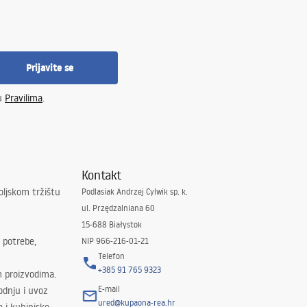
Prijavite se
 u
Pravilima
.
Kontakt
oljskom tržištu
Podlasiak Andrzej Cylwik sp. k.
ul. Przędzalniana 60
15-688 Białystok
 potrebe,
NIP 966-216-01-21
Telefon
+385 91 765 9323
m proizvodima.
E-mail
odnju i uvoz
ured@kupaona-rea.hr