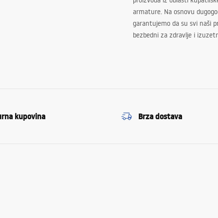
proizvoda iz oblasti kupatilsk
armature. Na osnovu dugogod
garantujemo da su svi naši 
bezbedni za zdravlje i izuzet
urna kupovina
Brza dostava