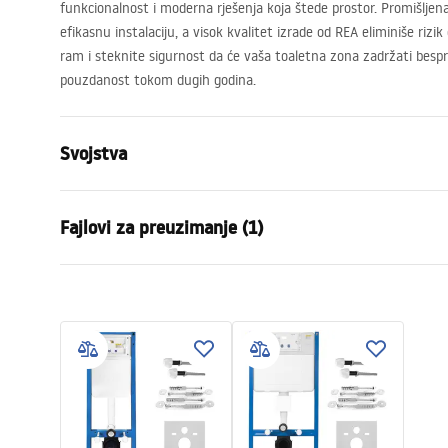
funkcionalnost i moderna rješenja koja štede prostor. Promišljen
efikasnu instalaciju, a visok kvalitet izrade od
REA
eliminiše rizik
ram i steknite sigurnost da će vaša toaletna zona zadržati bespr
pouzdanost tokom dugih godina.
Svojstva
Vrsta stalka
za WC školj
Fajlovi za preuzimanje (1)
Model
024N
Kompatibilne tipke za ispiranje
Tip T, Tip I,
Uputstvo za montažu
Minimalna dubina montaže
130 mm
Instrukcja_monta__u_i_obs__ugi_Stela__a_podtynkowego__WC_
Razmak montažnih vijaka
18 cm, 23 
Ispiranje
3 / 6
W zestawie mata wygłuszająca
Da
Jamstvo
120 meseci 