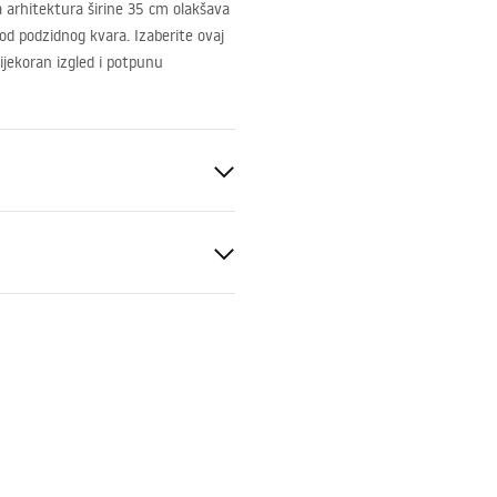
a arhitektura širine 35 cm olakšava
 od podzidnog kvara. Izaberite ovaj
ijekoran izgled i potpunu
ke
 Tip HD, Tip J
SLIM_024N.pdf
cm
za čeličnu konstrukciju, 24