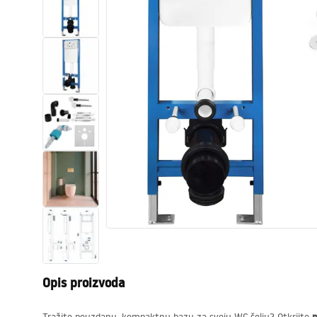
Zahodi, toaleti
Umivaonici
Kade i paravani
Miješalice, pipe, slavine
Tuševi
Kitchen
Kupaonski pribor
Opis proizvoda