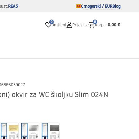
REA5
Crnogorski / EUR
Blog
pust:
0
0
0.00 €
Omiljeni
Prijavi se
Korpa
:
06366039027
ni) okvir za WC školjku Slim 024N