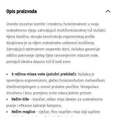
Opis proizvoda
Unesite izuzetan komfor i modernu funkcionalnost u svoju
svakodnevnu njegu zahvaljujući multifunkcionalnoj tuš slušalici.
Njena klasična, okrugla konstrukcija ergonomskog profila
dizajnirana je sa ciljem maksimalne udobnosti korišćenja.
Zahvaljujući optimalnom rasporedu dizni, slušalica garantuje
odlično pokrivanje cijelog tijela ravnomjernim mlazom vode,
postajući idealna dopuna tuš ili kadi zone.
3 režima mlaza vode (polužni prekidač):
Slušalica je
opremljena ergonomskom, glatko funkcionišućom mehaničkom
izbočinom/polugom u osnovi prskalne površine. Omogućava
intuitivnu i brzu promjenu vrste mlaza jednim prstom:
Režim kiše
– klasičan, obilan mlaz idealan za svakodnevno
pranje i efikasno ispiranje šampona,
Režim maglice
– nježan, fino raspršen mlaz koji suptilno