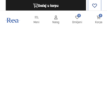
Dodaj u korpu
0
0
Meni
Nalog
Omiljeni
Korpa
Bilten
Budite u toku sa novostima i promocijama!
Prijavite se
Unošenjem i potvrđivanjem svojih podataka saglasni ste da
primate bilten prema uslovima navedenim u
Pravilima
.