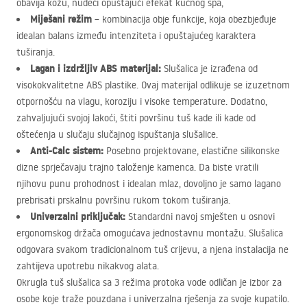
obavija kožu, nudeći opuštajući efekat kućnog spa,
Miješani režim
– kombinacija obje funkcije, koja obezbjeđuje
idealan balans između intenziteta i opuštajućeg karaktera
tuširanja.
Lagan i izdržljiv
ABS
materijal:
Slušalica je izrađena od
visokokvalitetne
ABS
plastike. Ovaj materijal odlikuje se izuzetnom
otpornošću na vlagu, koroziju i visoke temperature. Dodatno,
zahvaljujući svojoj lakoći, štiti površinu tuš kade ili kade od
oštećenja u slučaju slučajnog ispuštanja slušalice.
Anti-Calc sistem:
Posebno projektovane, elastične silikonske
dizne sprječavaju trajno taloženje kamenca. Da biste vratili
njihovu punu prohodnost i idealan mlaz, dovoljno je samo lagano
prebrisati prskalnu površinu rukom tokom tuširanja.
Univerzalni priključak:
Standardni navoj smješten u osnovi
ergonomskog držača omogućava jednostavnu montažu. Slušalica
odgovara svakom tradicionalnom tuš crijevu, a njena instalacija ne
zahtijeva upotrebu nikakvog alata.
Okrugla tuš slušalica sa 3 režima protoka vode odličan je izbor za
osobe koje traže pouzdana i univerzalna rješenja za svoje kupatilo.