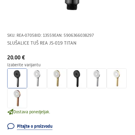
SKU
:
REA-07058
ID
:
13559
EAN
:
5906366038297
SLUŠALICE TUŠ REA JS-019 TITAN
20.00 €
Izaberite varijantu
Dostava ponedjeljak.
Pitajte o proizvodu