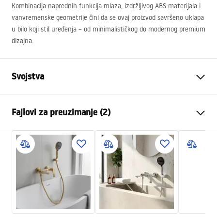
Kombinacija naprednih funkcija mlaza, izdržljivog
ABS
materijala i
vanvremenske geometrije čini da se ovaj proizvod savršeno uklapa
u bilo koji stil uređenja – od minimalističkog do modernog premium
dizajna.
Svojstva
Boja
Titan
Fajlovi za preuzimanje (2)
Materijal
Plastika, ABS
Način montaže
Na šrafove
Pielęgnacja
Širina
110
mm
Pielęgnacja.pdf
Visina
235
mm
Jamstvo
24 mjeseca
Garantni uslovi
Warranty_Terms_and_Conditions_Accessories_-_24.pdf