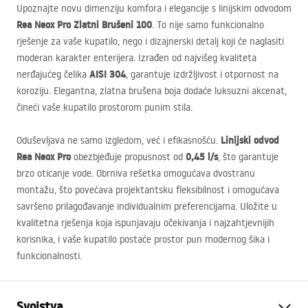
Upoznajte novu dimenziju komfora i elegancije s linijskim odvodom
Rea Neox Pro Zlatni Brušeni 100
. To nije samo funkcionalno
rješenje za vaše kupatilo, nego i dizajnerski detalj koji će naglasiti
moderan karakter enterijera. Izrađen od najvišeg kvaliteta
AISI
304
nerđajućeg čelika
, garantuje izdržljivost i otpornost na
koroziju. Elegantna, zlatna brušena boja dodaće luksuzni akcenat,
čineći vaše kupatilo prostorom punim stila.
Linijski odvod
Oduševljava ne samo izgledom, već i efikasnošću.
Rea Neox Pro
0,45 l/s
obezbjeđuje propusnost od
, što garantuje
brzo oticanje vode. Obrniva rešetka omogućava dvostranu
montažu, što povećava projektantsku fleksibilnost i omogućava
savršeno prilagođavanje individualnim preferencijama. Uložite u
kvalitetna rješenja koja ispunjavaju očekivanja i najzahtjevnijih
korisnika, i vaše kupatilo postaće prostor pun modernog šika i
funkcionalnosti.
Svojstva