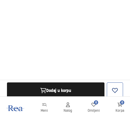
Dodaj u korpu
0
0
Meni
Nalog
Omiljeni
Korpa