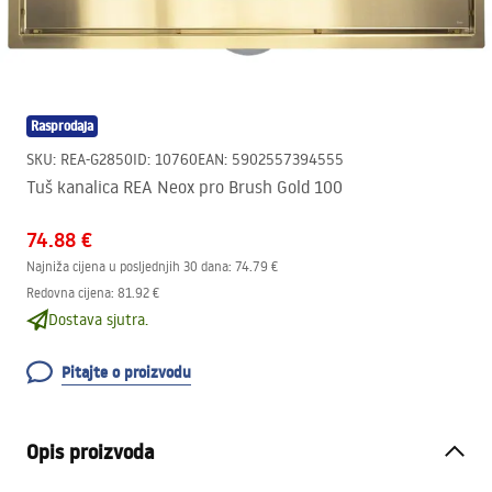
Rasprodaja
SKU
:
REA-G2850
ID
:
10760
EAN
:
5902557394555
Tuš kanalica REA Neox pro Brush Gold 100
74.88 €
Najniža cijena u posljednjih 30 dana:
74.79 €
Redovna cijena
:
81.92 €
Dostava sjutra.
Pitajte o proizvodu
Opis proizvoda