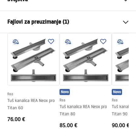
Typ odpływu
Regularny
Fajlovi za preuzimanje (1)
Tip sifona
360° rotirajući
Długość odpływu (cm)
100
Montažne upute
Materiał odpływu
Stal nierdzewna AISI 304
LINEAR-3.pdf
Boja
Złoty szczotkowany
Vrsta maske
jednostrano lijepljenje pločice
Przepustowość
0,45 l/s
Powłoka
Nano Flex
Novo
Novo
Jamstvo
120 meseci za čeličnu
Rea
konstrukciju, 24 meseca za
Tuš kanalica REA Neox pro
Rea
Rea
Tuš kanalica REA Neox pro
Tuš kanalica
ostale elemente
Titan 60
Titan 80
Titan 90
76.00 €
85.00 €
90.00 €