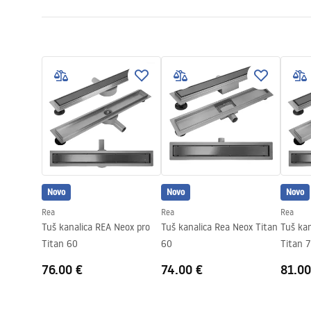
Długość odpływu (cm)
90
Montažne upute
Materiał odpływu
Stal nierdz
LINEAR-3.pdf
Boja
Miedź szcz
Vrsta maske
jednostrano 
Przepustowość
0,45 l/s
Powłoka
Nano Flex
Jamstvo
120 meseci 
meseca za 
Novo
Novo
Novo
Rea
Rea
Rea
Tuš kanalica REA Neox pro
Tuš kanalica Rea Neox Titan
Tuš kan
Titan 60
60
Titan 
76.00 €
74.00 €
81.00