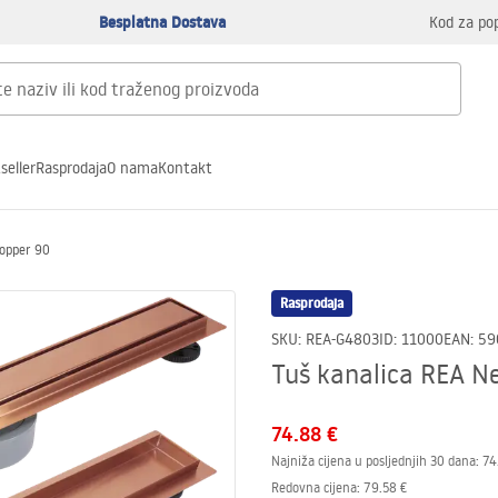
Besplatna Dostava
Kod za po
seller
Rasprodaja
O nama
Kontakt
Copper 90
Rasprodaja
SKU
:
REA-G4803
ID
:
11000
EAN
:
59
Tuš kanalica REA N
74.88 €
Najniža cijena u posljednjih 30 dana:
74
Redovna cijena
:
79.58 €