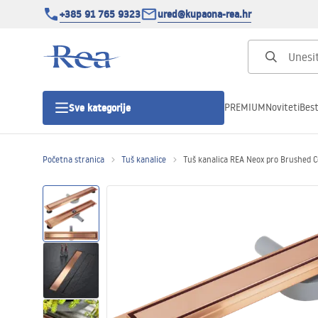
+385 91 765 9323
ured@kupaona-rea.hr
PREMIUM
Noviteti
Best
Sve kategorije
Početna stranica
Tuš kanalice
Tuš kanalica REA Neox pro Brushed 
Tuš kabine
Tuš vrata
Tuš kade
Linearni odvodi