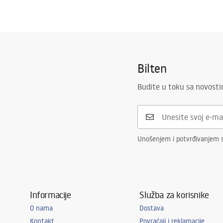
Bilten
Budite u toku sa novost
Unošenjem i potvrđivanjem s
Informacije
Služba za korisnike
O nama
Dostava
Kontakt
Povraćaji i reklamacije