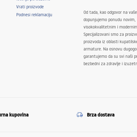
Vrati proizvode
Od tada, kao odgovor na vaše
Podnesi reklamaciju
dopunjujemo ponudu novim,
visokokvalitetnim i moderni
Specijalizovani smo za proizv
proizvoda iz oblasti kupatilsk
armature. Na osnovu dugogod
garantujemo da su svi naši 
bezbedni za zdravlje i izuzet
urna kupovina
Brza dostava