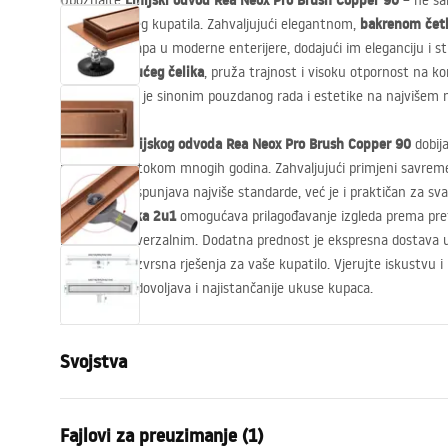
Linijski odvod Rea Neox Pro Brush Copper 90
Upoznajte
– ne sam
bakrenom če
element vašeg kupatila. Zahvaljujući elegantnom,
savršeno uklapa u moderne enterijere, dodajući im eleganciju i sti
304 nehrđajućeg čelika
, pruža trajnost i visoku otpornost na ko
Brush Copper je sinonim pouzdanog rada i estetike na najvišem 
Linijskog odvoda Rea Neox Pro Brush Copper 90
Odabirom
dobija
pouzdanosti tokom mnogih godina. Zahvaljujući primjeni savreme
ne samo da ispunjava najviše standarde, već je i praktičan za s
Obrtiva maska 2u1
omogućava prilagođavanje izgleda prema prefe
izuzetno univerzalnim. Dodatna prednost je ekspresna dostava 
dugo čekati izvrsna rješenja za vaše kupatilo. Vjerujte iskustvu i
godinama zadovoljava i najistančanije ukuse kupaca.
Svojstva
Typ odpływu
Regularny
Fajlovi za preuzimanje (1)
Tip sifona
360° rotiraj