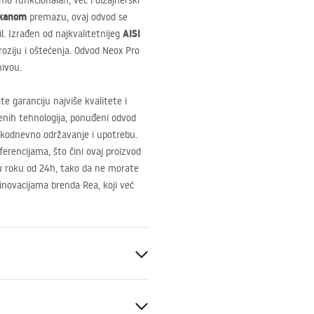
o funkcionalan, već i dizajnerski
tkanom
premazu, ovaj odvod se
AISI
l. Izrađen od najkvalitetnijeg
roziju i oštećenja. Odvod Neox Pro
nivou.
te garanciju najviše kvalitete i
nih tehnologija, ponuđeni odvod
vakodnevno održavanje i upotrebu.
rencijama, što čini ovaj proizvod
u roku od 24h, tako da ne morate
 inovacijama brenda Rea, koji već
ući