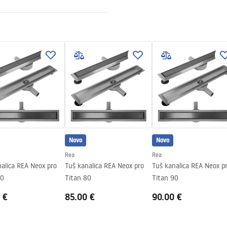
ewna AISI 304
otkowana
lijepljenje pločice
za čeličnu konstrukciju, 24
ostale elemente
Novo
Novo
Rea
Rea
alica REA Neox pro
Tuš kanalica REA Neox pro
Tuš kanalica REA Neox p
70
Titan 80
Titan 90
 €
85.00 €
90.00 €