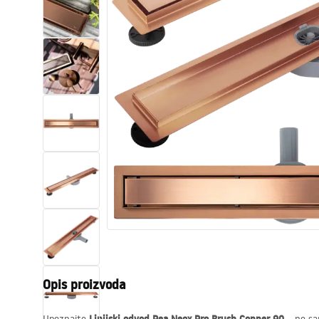
Zahodi, toaleti
Umivaonici
Kade i paravani
Miješalice, pipe, slavine
Tuševi
Kitchen
Kupaonski pribor
Opis proizvoda