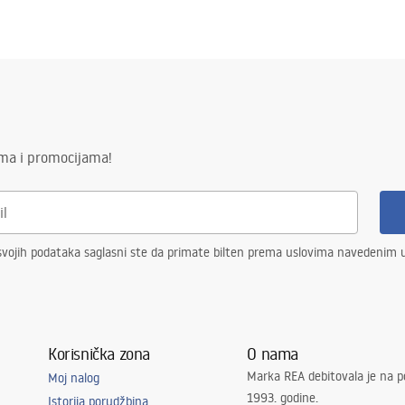
ima i promocijama!
vojih podataka saglasni ste da primate bilten prema uslovima navedenim
Korisnička zona
O nama
Marka REA debitovala je na p
Moj nalog
1993. godine.
Istorija porudžbina