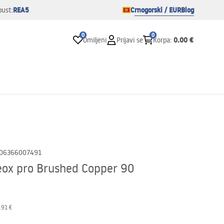
REA5
Crnogorski / EUR
Blog
pust:
0
0
0.00 €
Omiljeni
Prijavi se
Korpa
:
06366007491
eox pro Brushed Copper 90
.91 €