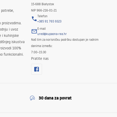
15-688 Białystok
 potrebe,
NIP 966-216-01-21
Telefon
+385 91 765 9323
m proizvodima.
E-mail
odnju i uvoz
ured@kupaona-rea.hr
e i kuhinjske
Naš tim za korisničku podršku dostupan je radnim
išnjeg iskustva
danima između:
proizvodi 100%
7:00–15:30
no funkcionalni.
Pratite nas
30 dana za povrat