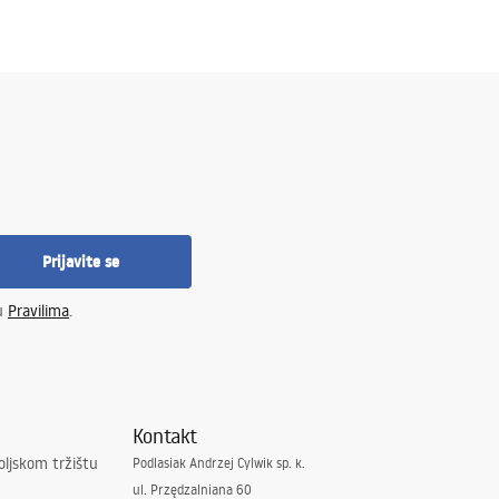
Prijavite se
 u
Pravilima
.
Kontakt
oljskom tržištu
Podlasiak Andrzej Cylwik sp. k.
ul. Przędzalniana 60