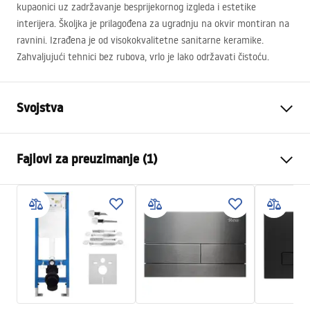
kupaonici uz zadržavanje besprijekornog izgleda i estetike
interijera. Školjka je prilagođena za ugradnju na okvir montiran na
ravnini. Izrađena je od visokokvalitetne sanitarne keramike.
Zahvaljujući tehnici bez rubova, vrlo je lako održavati čistoću.
Svojstva
Način montaže
Zidna
Fajlovi za preuzimanje (1)
Sustav ispiranja
Rimless Tornado NFQ (Noise-
Free Quiet)
Montažne upute
Boja
Bijela/Zlatna
WC.pdf
Završetak
Sjajni
Materijal
Sanitarna keramika
Duljina
490
mm
Širina
355
mm