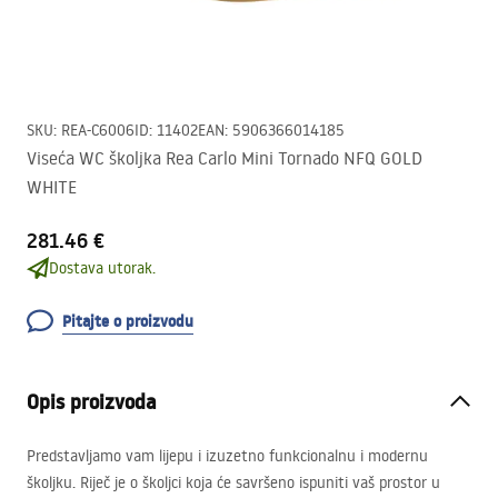
SKU
:
REA-C6006
ID
:
11402
EAN
:
5906366014185
Viseća WC školjka Rea Carlo Mini Tornado NFQ GOLD
WHITE
281.46 €
Dostava utorak.
Pitajte o proizvodu
Opis proizvoda
Predstavljamo vam lijepu i izuzetno funkcionalnu i modernu
školjku. Riječ je o školjci koja će savršeno ispuniti vaš prostor u