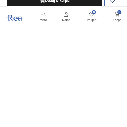
Dodaj u korpu
0
0
Meni
Nalog
Omiljeni
Korpa
Bilten
Budite u toku sa novostima i promocijama!
Prijavite se
Unošenjem i potvrđivanjem svojih podataka saglasni ste da
primate bilten prema uslovima navedenim u
Pravilima
.