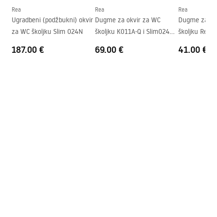
Visina
350
mm
Rea
Rea
Rea
Razmak montažnih vijaka
180
mm
Ugradbeni (podžbukni) okvir
Dugme za okvir za WC
Dugme za ok
za WC školjku Slim 024N
školjku K011A-Q i Slim024N
školjku Rea 
Daska uključena
Da, bijela
Rea T Titan
Slim 024N Bl
187.00 €
69.00 €
41.00 €