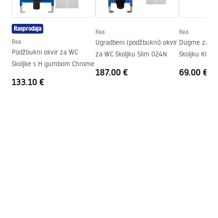
instrukcja-montażu-misy-wc-video.mp4
Visina
350
mm
Rasprodaja
Razmak montažnih vijaka
180
mm
Rea
Rea
Montažne upute
Rea
Ugradbeni (podžbukni) okvir
Dugme za ok
Daska uključena
Da, u boji WC školjke
WC.pdf
Podžbukni okvir za WC
za WC školjku Slim 024N
školjku K011
školjke s H gumbom Chrome
Rea T Titan
187.00 €
69.00 €
133.10 €