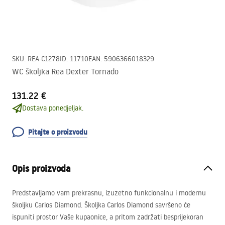
SKU
:
REA-C1278
ID
:
11710
EAN
:
5906366018329
WC školjka Rea Dexter Tornado
131.22 €
Dostava ponedjeljak.
Pitajte o proizvodu
Opis proizvoda
Predstavljamo vam prekrasnu, izuzetno funkcionalnu i modernu
školjku Carlos Diamond. Školjka Carlos Diamond savršeno će
ispuniti prostor Vaše kupaonice, a pritom zadržati besprijekoran