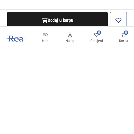
Dodaj u korpu
0
0
Meni
Nalog
Omiljeni
Korpa
Bilten
Budite u toku sa novostima i promocijama!
Prijavite se
Unošenjem i potvrđivanjem svojih podataka saglasni ste da