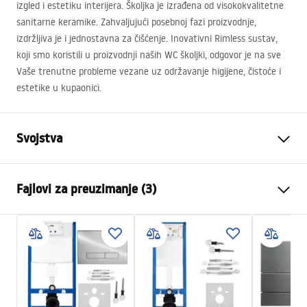
izgled i estetiku interijera. Školjka je izrađena od visokokvalitetne
sanitarne keramike. Zahvaljujući posebnoj fazi proizvodnje,
izdržljiva je i jednostavna za čišćenje. Inovativni Rimless sustav,
koji smo koristili u proizvodnji naših WC školjki, odgovor je na sve
Vaše trenutne probleme vezane uz održavanje higijene, čistoće i
estetike u kupaonici.
Svojstva
Način montaže
Zidna
Fajlovi za preuzimanje (3)
Sustav ispiranja
Rimless Tornado
Boja
Bijela
Atest
Završetak
Sjajni
ATEST-higieniczny.pdf
Materijal
Sanitarna keramika
Duljina
515
mm
Installation instructions
Širina
365
mm