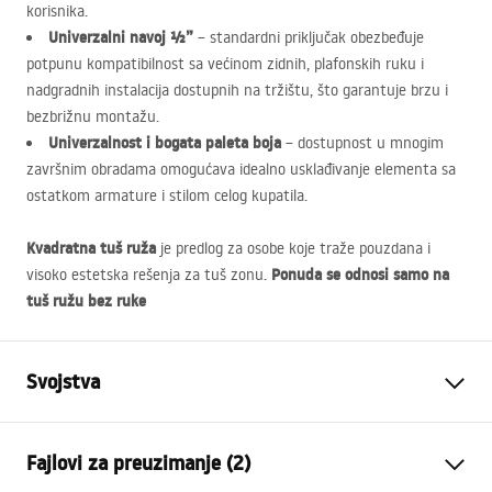
korisnika.
Univerzalni navoj ½”
– standardni priključak obezbeđuje
potpunu kompatibilnost sa većinom zidnih, plafonskih ruku i
nadgradnih instalacija dostupnih na tržištu, što garantuje brzu i
bezbrižnu montažu.
Univerzalnost i bogata paleta boja
– dostupnost u mnogim
završnim obradama omogućava idealno usklađivanje elementa sa
ostatkom armature i stilom celog kupatila.
Kvadratna tuš ruža
je predlog za osobe koje traže pouzdana i
Ponuda se odnosi samo na
visoko estetska rešenja za tuš zonu.
tuš ružu bez ruke
Svojstva
Boja
Crn
Fajlovi za preuzimanje (2)
Materijal
Nehrđajući čelik