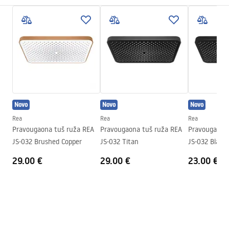
Način montaže
Na šrafove
Pielęgnacja
Širina
245
mm
Pielęgnacja.pdf
Visina
2
mm
Dubina
245
mm
Garantni uslovi
Jamstvo
24 mjeseca
Warranty_Terms_and_Conditions_Accessories_-_24.pdf
Novo
Novo
Novo
Rea
Rea
Rea
Pravougaona tuš ruža REA
Pravougaona tuš ruža REA
Pravougaona 
JS-032 Brushed Copper
JS-032 Titan
JS-032 Black
29.00 €
29.00 €
23.00 €