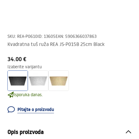
SKU
:
REA-P0610
ID
:
13605
EAN
:
5906366037863
Kvadratna tuš ruža REA JS-P015B 25cm Black
34.00 €
Izaberite varijantu
Isporuka danas.
Pitajte o proizvodu
Opis proizvoda