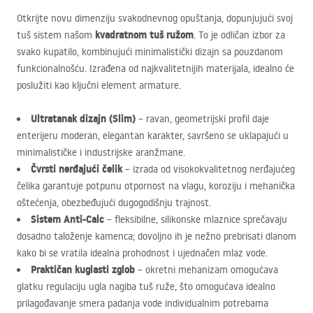
Otkrijte novu dimenziju svakodnevnog opuštanja, dopunjujući svoj
kvadratnom tuš ružom
tuš sistem našom
. To je odličan izbor za
svako kupatilo, kombinujući minimalistički dizajn sa pouzdanom
funkcionalnošću. Izrađena od najkvalitetnijih materijala, idealno će
poslužiti kao ključni element armature.
Ultratanak dizajn (Slim)
– ravan, geometrijski profil daje
enterijeru moderan, elegantan karakter, savršeno se uklapajući u
minimalističke i industrijske aranžmane.
Čvrsti nerđajući čelik
– izrada od visokokvalitetnog nerđajućeg
čelika garantuje potpunu otpornost na vlagu, koroziju i mehanička
oštećenja, obezbeđujući dugogodišnju trajnost.
Sistem Anti-Calc
– fleksibilne, silikonske mlaznice sprečavaju
dosadno taloženje kamenca; dovoljno ih je nežno prebrisati dlanom
kako bi se vratila idealna prohodnost i ujednačen mlaz vode.
Praktičan kuglasti zglob
– okretni mehanizam omogućava
glatku regulaciju ugla nagiba tuš ruže, što omogućava idealno
prilagođavanje smera padanja vode individualnim potrebama