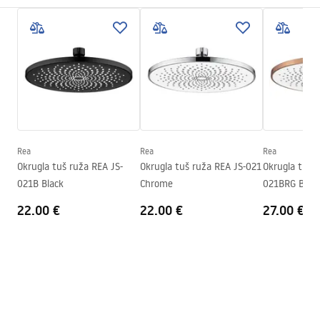
Način montaže
Na šrafove
Pielęgnacja
Širina
245
mm
Pielęgnacja.pdf
Visina
2
mm
Dubina
245
mm
Garantni uslovi
Jamstvo
24 mjeseca
Warranty_Terms_and_Conditions_Accessories_-_24.pdf
Rea
Rea
Rea
Okrugla tuš ruža REA JS-
Okrugla tuš ruža REA JS-021
Okrugla tuš 
021B Black
Chrome
021BRG Brus
22.00 €
22.00 €
27.00 €