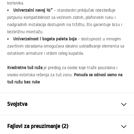
korisnika.
Univerzalni navoj ½”
– standardni priključak obezbeđuje
potpunu kompatibilnost sa većinom zidnih, plafonskih ruku i
nadgradnih instalacija dostupnih na tržištu, što garantuje brzu i
bezbrižnu montažu.
Univerzalnost i bogata paleta boja
– dostupnost u mnogim
završnim obradama omogućava idealno usklađivanje elementa sa
ostatkom armature i stilom celog kupatila.
Kvadratna tuš ruža
je predlog za osobe koje traže pouzdana i
Ponuda se odnosi samo na
visoko estetska rešenja za tuš zonu.
tuš ružu bez ruke
Svojstva
Boja
Četkano zlato
Fajlovi za preuzimanje (2)
Materijal
Nehrđajući čelik