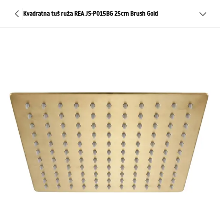
Kvadratna tuš ruža REA JS-P015BG 25cm Brush Gold