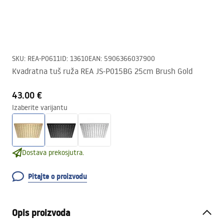
SKU
:
REA-P0611
ID
:
13610
EAN
:
5906366037900
Kvadratna tuš ruža REA JS-P015BG 25cm Brush Gold
43.00 €
Izaberite varijantu
Dostava prekosjutra.
Pitajte o proizvodu
Opis proizvoda