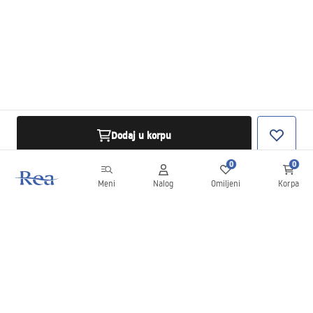
Dodaj u korpu
0
0
Meni
Nalog
Omiljeni
Korpa
Bilten
Budite u toku sa novostima i promocijama!