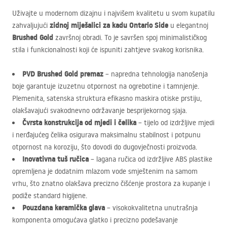
Uživajte u modernom dizajnu i najvišem kvalitetu u svom kupatilu
zidnoj miješalici za kadu Ontario Side
zahvaljujući
u elegantnoj
Brushed Gold
završnoj obradi. To je savršen spoj minimalističkog
stila i funkcionalnosti koji će ispuniti zahtjeve svakog korisnika.
PVD
Brushed Gold premaz
– napredna tehnologija nanošenja
boje garantuje izuzetnu otpornost na ogrebotine i tamnjenje.
Plemenita, satenska struktura efikasno maskira otiske prstiju,
olakšavajući svakodnevno održavanje besprijekornog sjaja.
Čvrsta konstrukcija od mjedi i čelika
– tijelo od izdržljive mjedi
i nerđajućeg čelika osigurava maksimalnu stabilnost i potpunu
otpornost na koroziju, što dovodi do dugovječnosti proizvoda.
Inovativna tuš ručica
– lagana ručica od izdržljive
ABS
plastike
opremljena je dodatnim mlazom vode smještenim na samom
vrhu, što znatno olakšava precizno čišćenje prostora za kupanje i
podiže standard higijene.
Pouzdana keramička glava
– visokokvalitetna unutrašnja
komponenta omogućava glatko i precizno podešavanje