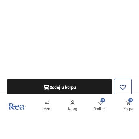
Dodaj u korpu
0
0
Meni
Nalog
Omiljeni
Korpa
Bilten