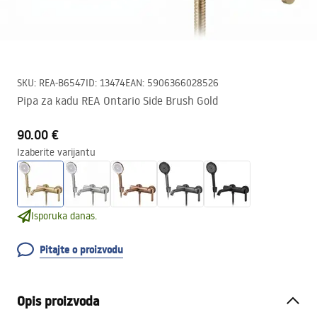
SKU
:
REA-B6547
ID
:
13474
EAN
:
5906366028526
Pipa za kadu REA Ontario Side Brush Gold
90.00 €
Izaberite varijantu
Isporuka danas.
Pitajte o proizvodu
Opis proizvoda