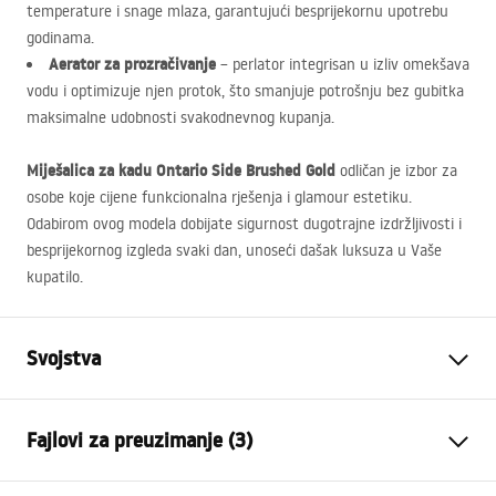
temperature i snage mlaza, garantujući besprijekornu upotrebu
godinama.
Aerator za prozračivanje
– perlator integrisan u izliv omekšava
vodu i optimizuje njen protok, što smanjuje potrošnju bez gubitka
maksimalne udobnosti svakodnevnog kupanja.
Miješalica za kadu Ontario Side Brushed Gold
odličan je izbor za
osobe koje cijene funkcionalna rješenja i glamour estetiku.
Odabirom ovog modela dobijate sigurnost dugotrajne izdržljivosti i
besprijekornog izgleda svaki dan, unoseći dašak luksuza u Vaše
kupatilo.
Svojstva
Vrsta baterije
Kada
Fajlovi za preuzimanje (3)
Način montaže
Zidna
Boja
Četkano zlato