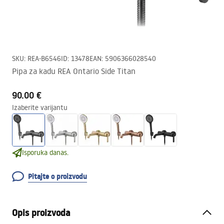
SKU
:
REA-B6546
ID
:
13478
EAN
:
5906366028540
Pipa za kadu REA Ontario Side Titan
90.00 €
Izaberite varijantu
Isporuka danas.
Pitajte o proizvodu
Opis proizvoda