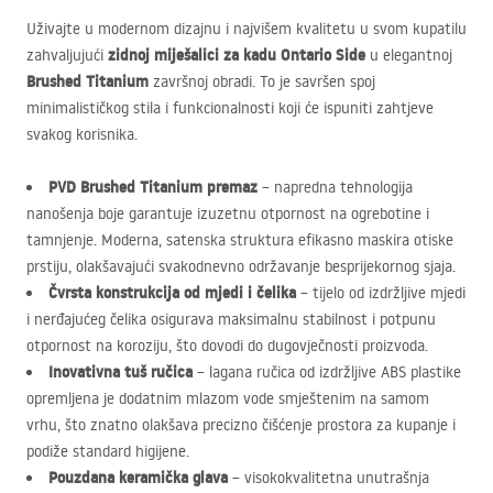
Uživajte u modernom dizajnu i najvišem kvalitetu u svom kupatilu
zidnoj miješalici za kadu Ontario Side
zahvaljujući
u elegantnoj
Brushed Titanium
završnoj obradi. To je savršen spoj
minimalističkog stila i funkcionalnosti koji će ispuniti zahtjeve
svakog korisnika.
PVD
Brushed Titanium premaz
– napredna tehnologija
nanošenja boje garantuje izuzetnu otpornost na ogrebotine i
tamnjenje. Moderna, satenska struktura efikasno maskira otiske
prstiju, olakšavajući svakodnevno održavanje besprijekornog sjaja.
Čvrsta konstrukcija od mjedi i čelika
– tijelo od izdržljive mjedi
i nerđajućeg čelika osigurava maksimalnu stabilnost i potpunu
otpornost na koroziju, što dovodi do dugovječnosti proizvoda.
Inovativna tuš ručica
– lagana ručica od izdržljive
ABS
plastike
opremljena je dodatnim mlazom vode smještenim na samom
vrhu, što znatno olakšava precizno čišćenje prostora za kupanje i
podiže standard higijene.
Pouzdana keramička glava
– visokokvalitetna unutrašnja