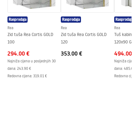
Max. visina
1150
mm
Warranty_Terms_and_Conditions_Faucets_-_5.pdf
Izljev za kadu
Da, fiksna
Rasprodaja
Rasprodaja
Rasprodaja
Podešavanje tlaka
Ne
Uputstvo za montažu
Rea
Rea
Rea
Sustav Anti-Calc
Da
shower_set.pdf
Zid tuša Rea Cortis GOLD
Zid tuša Rea Cortis GOLD
Tuš kabina R
Tehnologija premazivanja
Electroplating
100
120
120x90 Gold
Razmak priključaka
150
mm
294.00 €
353.00 €
494.00 €
Jamstvo
24 mjeseca
Najniža cijena u posljednjih 30
Najniža cijena 
dana:
243.90 €
dana:
485.68 €
Redovna cijena
:
319.01 €
Redovna cijena