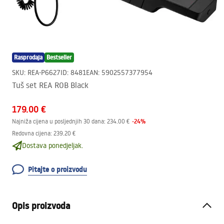
Rasprodaja
Bestseller
SKU
:
REA-P6627
ID
:
8481
EAN
:
5902557377954
Tuš set REA ROB Black
179.00 €
-
24
%
Najniža cijena u posljednjih 30 dana:
234.00 €
Redovna cijena
:
239.20 €
Dostava ponedjeljak.
Pitajte o proizvodu
Opis proizvoda