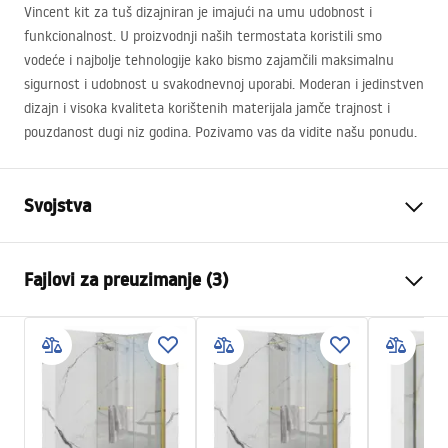
Vincent kit za tuš dizajniran je imajući na umu udobnost i
funkcionalnost. U proizvodnji naših termostata koristili smo
vodeće i najbolje tehnologije kako bismo zajamčili maksimalnu
sigurnost i udobnost u svakodnevnoj uporabi. Moderan i jedinstven
dizajn i visoka kvaliteta korištenih materijala jamče trajnost i
pouzdanost dugi niz godina. Pozivamo vas da vidite našu ponudu.
Svojstva
Boja
Crn
Fajlovi za preuzimanje (3)
Materijal
Mjed, ABS
Vrsta slavine
Termostatska
Informacije o bezbjednosti
Način montaže
Nadžbukni
Safety_Information_Shower_set.pdf
Podešavanje visine
Da
Min. visina
850
mm
Garantni uslovi