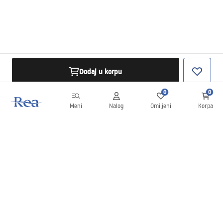
Dodaj u korpu
0
0
Meni
Nalog
Omiljeni
Korpa
Bilten
Budite u toku sa novostima i promocijama!