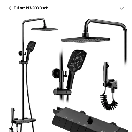
Tuš set REA ROB Black